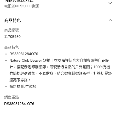
付款與運送方式
宅配滿NT$2,000免運
付款方式
商品特色
信用卡一次付款
商品編號
信用卡分期付款
11705980
3 期 0 利率 每期
NT$356
21家銀行
商品特色
6 期 0 利率 每期
NT$178
21家銀行
合作金庫商業銀行
第一商業銀行
RS38031284O76
華南商業銀行
彰化商業銀行
合作金庫商業銀行
第一商業銀行
LINE Pay
Nature Club Beaver 短袖上衣以海狸結合大自然與露營印花設
上海商業儲蓄銀行
台北富邦商業銀行
華南商業銀行
彰化商業銀行
國泰世華商業銀行
兆豐國際商業銀行
計，搭配發泡印刷細節，展現活潑自然的戶外氛圍；100%有機
Apple Pay
上海商業儲蓄銀行
台北富邦商業銀行
臺灣中小企業銀行
台中商業銀行
竹節棉輕盈透氣、不易黏身，結合微寬鬆微短版型，打造初夏舒
國泰世華商業銀行
兆豐國際商業銀行
匯豐（台灣）商業銀行
華泰商業銀行
街口支付
臺灣中小企業銀行
台中商業銀行
適亮眼穿搭。
聯邦商業銀行
遠東國際商業銀行
匯豐（台灣）商業銀行
華泰商業銀行
布料材質:竹節棉
元大商業銀行
永豐商業銀行
聯邦商業銀行
遠東國際商業銀行
運送方式
玉山商業銀行
星展（台灣）商業銀行
元大商業銀行
永豐商業銀行
銷售重點
台新國際商業銀行
中國信託商業銀行
宅配
玉山商業銀行
星展（台灣）商業銀行
RS38031284-O76
台灣樂天信用卡公司
每筆NT$80，滿NT$2,000(含以上)免運費
台新國際商業銀行
中國信託商業銀行
台灣樂天信用卡公司
宅配-離島