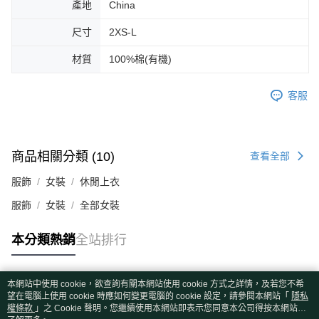
產地
China
尺寸
2XS-L
材質
100%棉(有機)
客服
商品相關分類 (10)
查看全部
服飾
女裝
休閒上衣
服飾
女裝
全部女裝
本分類熱銷
全站排行
本網站中使用 cookie，欲查詢有關本網站使用 cookie 方式之詳情，及若您不希
熱門標籤
望在電腦上使用 cookie 時應如何變更電腦的 cookie 設定，請參閱本網站「
隱私
權條款
」之 Cookie 聲明。您繼續使用本網站即表示您同意本公司得按本網站使