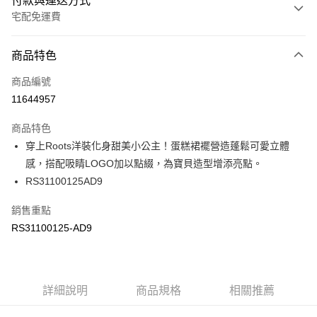
付款與運送方式
宅配免運費
付款方式
商品特色
信用卡一次付款
商品編號
信用卡分期付款
11644957
3 期 0 利率 每期
NT$346
21家銀行
商品特色
6 期 0 利率 每期
NT$173
21家銀行
合作金庫商業銀行
第一商業銀行
穿上Roots洋裝化身甜美小公主！蛋糕裙襬營造蓬鬆可愛立體
華南商業銀行
彰化商業銀行
合作金庫商業銀行
第一商業銀行
LINE Pay
感，搭配吸睛LOGO加以點綴，為寶貝造型增添亮點。
上海商業儲蓄銀行
台北富邦商業銀行
華南商業銀行
彰化商業銀行
國泰世華商業銀行
兆豐國際商業銀行
RS31100125AD9
Apple Pay
上海商業儲蓄銀行
台北富邦商業銀行
臺灣中小企業銀行
台中商業銀行
國泰世華商業銀行
兆豐國際商業銀行
銷售重點
匯豐（台灣）商業銀行
華泰商業銀行
街口支付
臺灣中小企業銀行
台中商業銀行
聯邦商業銀行
遠東國際商業銀行
RS31100125-AD9
匯豐（台灣）商業銀行
華泰商業銀行
元大商業銀行
永豐商業銀行
聯邦商業銀行
遠東國際商業銀行
運送方式
玉山商業銀行
星展（台灣）商業銀行
元大商業銀行
永豐商業銀行
台新國際商業銀行
中國信託商業銀行
限時免運活動
玉山商業銀行
星展（台灣）商業銀行
台灣樂天信用卡公司
免運費
台新國際商業銀行
詳細說明
商品規格
中國信託商業銀行
相關推薦
台灣樂天信用卡公司
限時運費優惠-離島