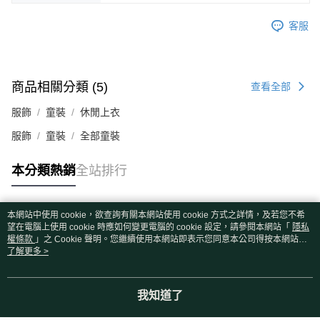
客服
商品相關分類 (5)
查看全部
服飾
童裝
休閒上衣
服飾
童裝
全部童裝
本分類熱銷
全站排行
本網站中使用 cookie，欲查詢有關本網站使用 cookie 方式之詳情，及若您不希
熱門標籤
望在電腦上使用 cookie 時應如何變更電腦的 cookie 設定，請參閱本網站「
隱私
權條款
」之 Cookie 聲明。您繼續使用本網站即表示您同意本公司得按本網站使
用條款之 Cookie 聲明使用 cookie。
了解更多 >
我知道了