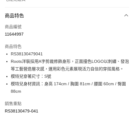
付款方式
商品特色
信用卡一次付款
商品編號
信用卡分期付款
11644997
3 期 0 利率 每期
NT$613
21家銀行
商品特色
6 期 0 利率 每期
NT$306
21家銀行
合作金庫商業銀行
第一商業銀行
RS38130479041
華南商業銀行
彰化商業銀行
合作金庫商業銀行
第一商業銀行
LINE Pay
Roots洋裝採用A字剪裁修飾身形，正面撞色LOGO以刺繡、發泡
上海商業儲蓄銀行
台北富邦商業銀行
華南商業銀行
彰化商業銀行
國泰世華商業銀行
兆豐國際商業銀行
等工藝營造層次感，運用彩色元素展現活力自信的穿搭風格。
Apple Pay
上海商業儲蓄銀行
台北富邦商業銀行
臺灣中小企業銀行
台中商業銀行
模特兒穿著尺寸：S號
國泰世華商業銀行
兆豐國際商業銀行
匯豐（台灣）商業銀行
華泰商業銀行
街口支付
臺灣中小企業銀行
台中商業銀行
模特兒身材資訊：身高 174cm / 胸圍 81cm / 腰圍 60cm / 臀圍
聯邦商業銀行
遠東國際商業銀行
匯豐（台灣）商業銀行
華泰商業銀行
88cm
元大商業銀行
永豐商業銀行
聯邦商業銀行
遠東國際商業銀行
運送方式
玉山商業銀行
星展（台灣）商業銀行
元大商業銀行
永豐商業銀行
銷售重點
台新國際商業銀行
中國信託商業銀行
限時免運活動
玉山商業銀行
星展（台灣）商業銀行
RS38130479-041
台灣樂天信用卡公司
免運費
台新國際商業銀行
中國信託商業銀行
台灣樂天信用卡公司
限時運費優惠-離島
每筆NT$100