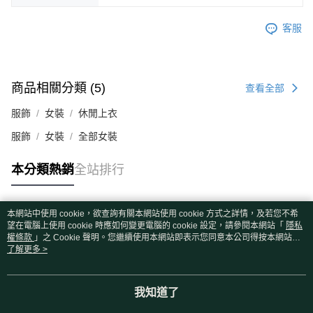
客服
商品相關分類 (5)
查看全部
服飾
女裝
休閒上衣
服飾
女裝
全部女裝
本分類熱銷
全站排行
本網站中使用 cookie，欲查詢有關本網站使用 cookie 方式之詳情，及若您不希
熱門標籤
望在電腦上使用 cookie 時應如何變更電腦的 cookie 設定，請參閱本網站「
隱私
權條款
」之 Cookie 聲明。您繼續使用本網站即表示您同意本公司得按本網站使
用條款之 Cookie 聲明使用 cookie。
了解更多 >
我知道了