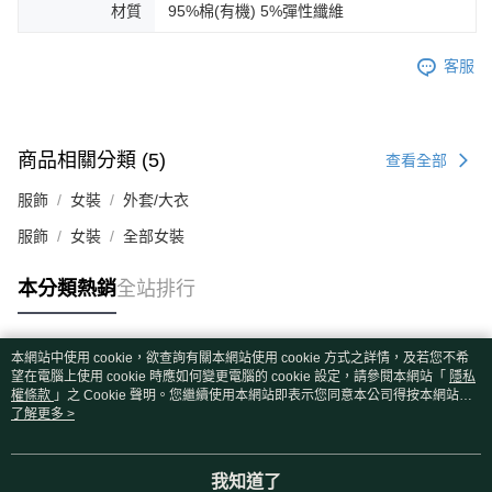
材質
95%棉(有機) 5%彈性纖維
客服
商品相關分類 (5)
查看全部
服飾
女裝
外套/大衣
服飾
女裝
全部女裝
本分類熱銷
全站排行
本網站中使用 cookie，欲查詢有關本網站使用 cookie 方式之詳情，及若您不希
熱門標籤
望在電腦上使用 cookie 時應如何變更電腦的 cookie 設定，請參閱本網站「
隱私
權條款
」之 Cookie 聲明。您繼續使用本網站即表示您同意本公司得按本網站使
用條款之 Cookie 聲明使用 cookie。
了解更多 >
我知道了