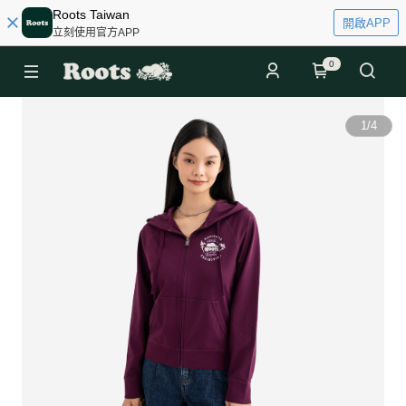
Roots Taiwan
開啟APP
立刻使用官方APP
0
1
/
4