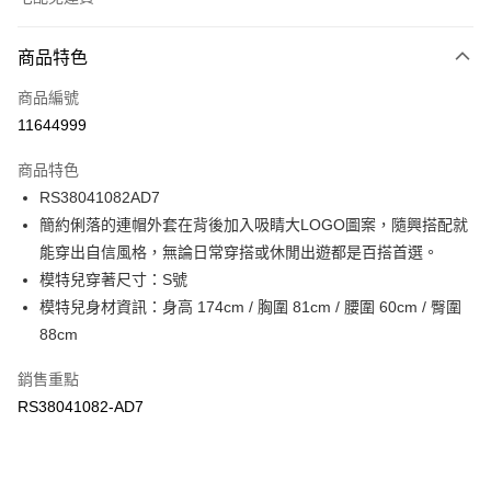
付款方式
商品特色
信用卡一次付款
商品編號
信用卡分期付款
11644999
3 期 0 利率 每期
NT$680
21家銀行
商品特色
6 期 0 利率 每期
NT$340
21家銀行
合作金庫商業銀行
第一商業銀行
RS38041082AD7
華南商業銀行
彰化商業銀行
合作金庫商業銀行
第一商業銀行
LINE Pay
簡約俐落的連帽外套在背後加入吸睛大LOGO圖案，隨興搭配就
上海商業儲蓄銀行
台北富邦商業銀行
華南商業銀行
彰化商業銀行
國泰世華商業銀行
兆豐國際商業銀行
能穿出自信風格，無論日常穿搭或休閒出遊都是百搭首選。
Apple Pay
上海商業儲蓄銀行
台北富邦商業銀行
臺灣中小企業銀行
台中商業銀行
模特兒穿著尺寸：S號
國泰世華商業銀行
兆豐國際商業銀行
匯豐（台灣）商業銀行
華泰商業銀行
街口支付
臺灣中小企業銀行
台中商業銀行
模特兒身材資訊：身高 174cm / 胸圍 81cm / 腰圍 60cm / 臀圍
聯邦商業銀行
遠東國際商業銀行
匯豐（台灣）商業銀行
華泰商業銀行
88cm
元大商業銀行
永豐商業銀行
聯邦商業銀行
遠東國際商業銀行
運送方式
玉山商業銀行
星展（台灣）商業銀行
元大商業銀行
永豐商業銀行
銷售重點
台新國際商業銀行
中國信託商業銀行
限時免運活動
玉山商業銀行
星展（台灣）商業銀行
RS38041082-AD7
台灣樂天信用卡公司
免運費
台新國際商業銀行
中國信託商業銀行
台灣樂天信用卡公司
限時運費優惠-離島
每筆NT$100