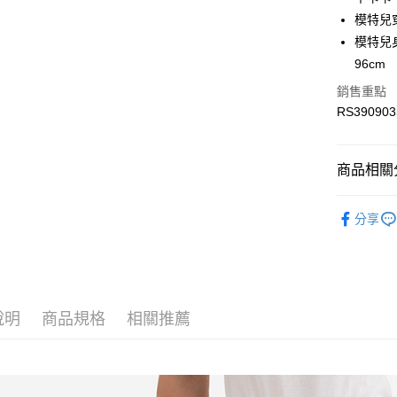
LINE Pay
上海商
華南商
模特兒
國泰世
Apple Pay
上海商
模特兒身材
臺灣中
國泰世
96cm
匯豐（
街口支付
臺灣中
聯邦商
銷售重點
匯豐（
元大商
聯邦商
RS390903
玉山商
運送方式
元大商
台新國
玉山商
限時免運
台灣樂
台新國
商品相關分
免運費
台灣樂
服飾
男
限時運費優
分享
服飾
男
每筆NT$1
最新活動
最新活動
說明
商品規格
相關推薦
最新活動