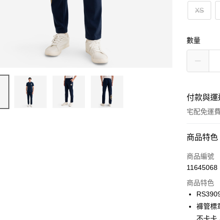
XS
數量
付款與運
宅配免運
付款方式
商品特色
信用卡一
商品編號
11645068
信用卡分
商品特色
3 期 
RS390
6 期 
合作金
褲管標
華南商
不卡卡
合作金