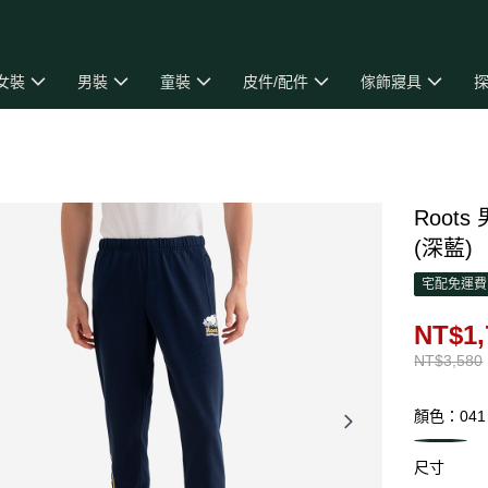
女裝
男裝
童裝
皮件/配件
傢飾寢具
探
Roots
(深藍)
宅配免運費
NT$1,
NT$3,580
顏色：041
尺寸