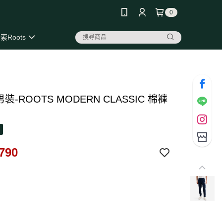
0
索Roots
 男裝-ROOTS MODERN CLASSIC 棉褲
790