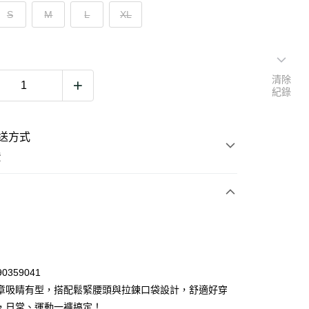
S
M
L
XL
清除
紀錄
送方式
費
次付款
期付款
0 利率 每期
NT$596
21家銀行
90359041
0 利率 每期
NT$298
21家銀行
庫商業銀行
第一商業銀行
章吸睛有型，搭配鬆緊腰頭與拉鍊口袋設計，舒適好穿
業銀行
彰化商業銀行
，日常、運動一褲搞定！
庫商業銀行
第一商業銀行