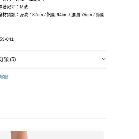
業儲蓄銀行
台北富邦商業銀行
業銀行
彰化商業銀行
穿著尺寸：M號
華商業銀行
兆豐國際商業銀行
業儲蓄銀行
台北富邦商業銀行
資訊：身高 187cm / 胸圍 94cm / 腰圍 75cm / 臀圍
小企業銀行
台中商業銀行
華商業銀行
兆豐國際商業銀行
台灣）商業銀行
華泰商業銀行
小企業銀行
台中商業銀行
業銀行
遠東國際商業銀行
台灣）商業銀行
華泰商業銀行
業銀行
永豐商業銀行
業銀行
遠東國際商業銀行
59-041
業銀行
星展（台灣）商業銀行
業銀行
永豐商業銀行
際商業銀行
中國信託商業銀行
業銀行
星展（台灣）商業銀行
活動
天信用卡公司
際商業銀行
中國信託商業銀行
類 (5)
天信用卡公司
裝
舒適下裝
惠-離島
客服
裝
全部男裝
00
全部商品
秋冬商品5折
SALE 5折起