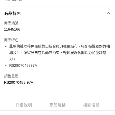
付款方式
商品特色
信用卡一次付款
商品編號
信用卡分期付款
11645166
3 期 0 利率 每期
NT$380
21家銀行
商品特色
6 期 0 利率 每期
NT$190
21家銀行
合作金庫商業銀行
第一商業銀行
此款棉褲以撞色羅紋縮口結合經典橡果貼布，搭配彈性腰頭與抽
華南商業銀行
彰化商業銀行
合作金庫商業銀行
第一商業銀行
LINE Pay
繩設計，讓寶貝自在活動無拘束，輕鬆展現休閒活力的童趣魅
上海商業儲蓄銀行
台北富邦商業銀行
華南商業銀行
彰化商業銀行
國泰世華商業銀行
兆豐國際商業銀行
力。
Apple Pay
上海商業儲蓄銀行
台北富邦商業銀行
臺灣中小企業銀行
台中商業銀行
RS2907048397A
國泰世華商業銀行
兆豐國際商業銀行
匯豐（台灣）商業銀行
華泰商業銀行
街口支付
臺灣中小企業銀行
台中商業銀行
聯邦商業銀行
遠東國際商業銀行
銷售重點
匯豐（台灣）商業銀行
華泰商業銀行
元大商業銀行
永豐商業銀行
RS29070483-97A
聯邦商業銀行
遠東國際商業銀行
運送方式
玉山商業銀行
星展（台灣）商業銀行
元大商業銀行
永豐商業銀行
台新國際商業銀行
中國信託商業銀行
限時免運活動
玉山商業銀行
星展（台灣）商業銀行
台灣樂天信用卡公司
免運費
台新國際商業銀行
中國信託商業銀行
台灣樂天信用卡公司
詳細說明
商品規格
相關推薦
限時運費優惠-離島
每筆NT$100