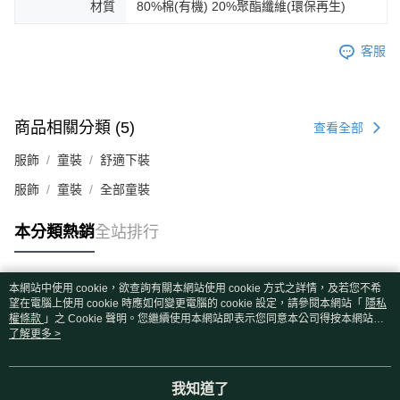
材質
80%棉(有機) 20%聚酯纖維(環保再生)
客服
商品相關分類 (5)
查看全部
服飾
童裝
舒適下裝
服飾
童裝
全部童裝
本分類熱銷
全站排行
本網站中使用 cookie，欲查詢有關本網站使用 cookie 方式之詳情，及若您不希
熱門標籤
望在電腦上使用 cookie 時應如何變更電腦的 cookie 設定，請參閱本網站「
隱私
權條款
」之 Cookie 聲明。您繼續使用本網站即表示您同意本公司得按本網站使
用條款之 Cookie 聲明使用 cookie。
了解更多 >
我知道了