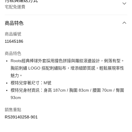
付款與運送方式
宅配免運費
付款方式
商品特色
信用卡一次付款
商品編號
信用卡分期付款
11645186
3 期 0 利率 每期
NT$913
21家銀行
商品特色
6 期 0 利率 每期
NT$456
21家銀行
合作金庫商業銀行
第一商業銀行
Roots經典棒球外套採用撞色拼接與羅紋滾邊設計，俐落有型。
華南商業銀行
彰化商業銀行
合作金庫商業銀行
第一商業銀行
LINE Pay
胸前刺繡 LOGO 搭配刺繡貼布，增添細節質感，輕鬆展現率性
上海商業儲蓄銀行
台北富邦商業銀行
華南商業銀行
彰化商業銀行
國泰世華商業銀行
兆豐國際商業銀行
魅力。
Apple Pay
上海商業儲蓄銀行
台北富邦商業銀行
臺灣中小企業銀行
台中商業銀行
模特兒穿著尺寸：M號
國泰世華商業銀行
兆豐國際商業銀行
匯豐（台灣）商業銀行
華泰商業銀行
街口支付
臺灣中小企業銀行
台中商業銀行
模特兒身材資訊：身高 187cm / 胸圍 83cm / 腰圍 70cm / 臀圍
聯邦商業銀行
遠東國際商業銀行
匯豐（台灣）商業銀行
華泰商業銀行
93cm
元大商業銀行
永豐商業銀行
聯邦商業銀行
遠東國際商業銀行
運送方式
玉山商業銀行
星展（台灣）商業銀行
元大商業銀行
永豐商業銀行
銷售重點
台新國際商業銀行
中國信託商業銀行
限時免運活動
玉山商業銀行
星展（台灣）商業銀行
RS39140258-901
台灣樂天信用卡公司
免運費
台新國際商業銀行
中國信託商業銀行
台灣樂天信用卡公司
限時運費優惠-離島