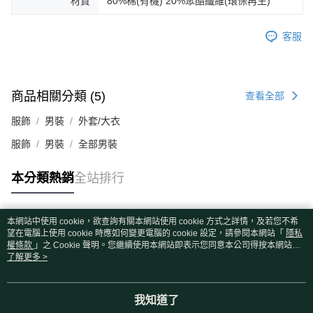
材質
80%棉(有機) 20%聚酯纖維(環保再生)
客服
商品相關分類 (5)
查看全部
服飾
男裝
外套/大衣
服飾
男裝
全部男裝
本分類熱銷
全站排行
本網站中使用 cookie，欲查詢有關本網站使用 cookie 方式之詳情，及若您不希
熱門標籤
望在電腦上使用 cookie 時應如何變更電腦的 cookie 設定，請參閱本網站「
隱私
權條款
」之 Cookie 聲明。您繼續使用本網站即表示您同意本公司得按本網站使
用條款之 Cookie 聲明使用 cookie。
了解更多 >
我知道了