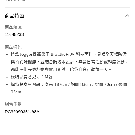
付款方式
商品特色
信用卡一次付款
商品編號
信用卡分期付款
11645233
3 期 0 利率 每期
NT$646
21家銀行
商品特色
6 期 0 利率 每期
NT$323
21家銀行
合作金庫商業銀行
第一商業銀行
這款Jogger棉褲採用 BreatheFit™ 科技面料，具備全天候防污
華南商業銀行
彰化商業銀行
合作金庫商業銀行
第一商業銀行
LINE Pay
與抗異味機能，並結合防潑水設計，無論日常活動或輕度運動，
上海商業儲蓄銀行
台北富邦商業銀行
華南商業銀行
彰化商業銀行
國泰世華商業銀行
兆豐國際商業銀行
都能提供長效舒適與實用防護，陪你自在行動每一天。
Apple Pay
上海商業儲蓄銀行
台北富邦商業銀行
臺灣中小企業銀行
台中商業銀行
模特兒穿著尺寸：M號
國泰世華商業銀行
兆豐國際商業銀行
匯豐（台灣）商業銀行
華泰商業銀行
街口支付
臺灣中小企業銀行
台中商業銀行
模特兒身材資訊：身高 187cm / 胸圍 83cm / 腰圍 70cm / 臀圍
聯邦商業銀行
遠東國際商業銀行
匯豐（台灣）商業銀行
華泰商業銀行
93cm
元大商業銀行
永豐商業銀行
聯邦商業銀行
遠東國際商業銀行
運送方式
玉山商業銀行
星展（台灣）商業銀行
元大商業銀行
永豐商業銀行
銷售重點
台新國際商業銀行
中國信託商業銀行
限時免運活動
玉山商業銀行
星展（台灣）商業銀行
RC39090351-98A
台灣樂天信用卡公司
免運費
台新國際商業銀行
中國信託商業銀行
台灣樂天信用卡公司
限時運費優惠-離島
每筆NT$100