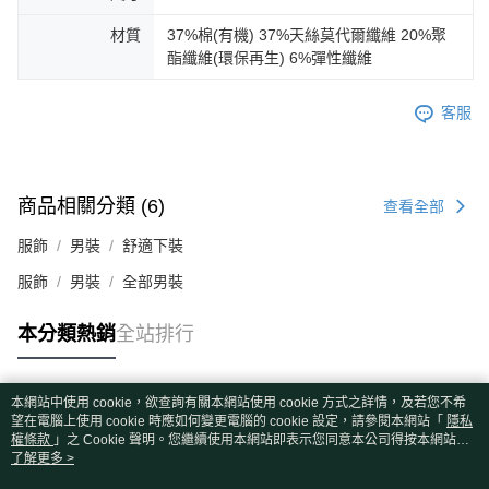
材質
37%棉(有機) 37%天絲莫代爾纖維 20%聚
酯纖維(環保再生) 6%彈性纖維
客服
商品相關分類 (6)
查看全部
服飾
男裝
舒適下裝
服飾
男裝
全部男裝
本分類熱銷
全站排行
本網站中使用 cookie，欲查詢有關本網站使用 cookie 方式之詳情，及若您不希
熱門標籤
望在電腦上使用 cookie 時應如何變更電腦的 cookie 設定，請參閱本網站「
隱私
權條款
」之 Cookie 聲明。您繼續使用本網站即表示您同意本公司得按本網站使
用條款之 Cookie 聲明使用 cookie。
了解更多 >