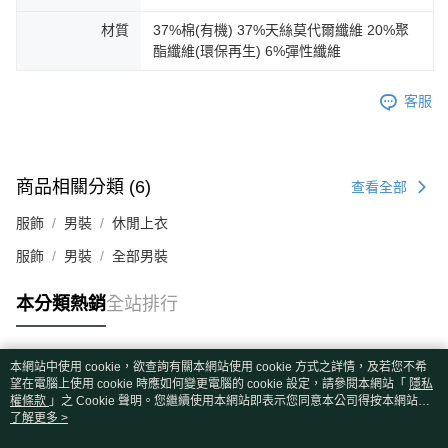
材質
37%棉(有機) 37%天絲莫代爾纖維 20%聚
酯纖維(環保再生) 6%彈性纖維
客服
商品相關分類 (6)
查看全部
服飾
男裝
休閒上衣
服飾
男裝
全部男裝
本分類熱銷
全站排行
本網站中使用 cookie，欲查詢有關本網站使用 cookie 方式之詳情，及若您不希
熱門標籤
望在電腦上使用 cookie 時應如何變更電腦的 cookie 設定，請參閱本網站「
隱私
權條款
」之 Cookie 聲明。您繼續使用本網站即表示您同意本公司得按本網站使
用條款之 Cookie 聲明使用 cookie。
了解更多 >