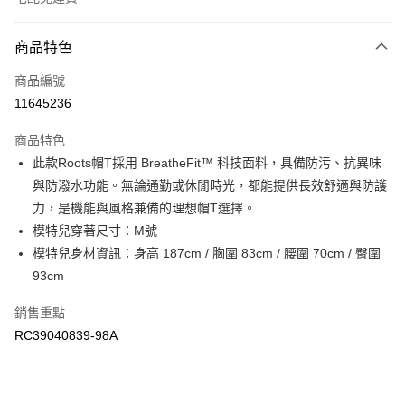
付款方式
商品特色
信用卡一次付款
商品編號
信用卡分期付款
11645236
3 期 0 利率 每期
NT$680
21家銀行
商品特色
6 期 0 利率 每期
NT$340
21家銀行
合作金庫商業銀行
第一商業銀行
此款Roots帽T採用 BreatheFit™ 科技面料，具備防污、抗異味
華南商業銀行
彰化商業銀行
合作金庫商業銀行
第一商業銀行
LINE Pay
與防潑水功能。無論通勤或休閒時光，都能提供長效舒適與防護
上海商業儲蓄銀行
台北富邦商業銀行
華南商業銀行
彰化商業銀行
國泰世華商業銀行
兆豐國際商業銀行
力，是機能與風格兼備的理想帽T選擇。
Apple Pay
上海商業儲蓄銀行
台北富邦商業銀行
臺灣中小企業銀行
台中商業銀行
模特兒穿著尺寸：M號
國泰世華商業銀行
兆豐國際商業銀行
匯豐（台灣）商業銀行
華泰商業銀行
街口支付
臺灣中小企業銀行
台中商業銀行
模特兒身材資訊：身高 187cm / 胸圍 83cm / 腰圍 70cm / 臀圍
聯邦商業銀行
遠東國際商業銀行
匯豐（台灣）商業銀行
華泰商業銀行
93cm
元大商業銀行
永豐商業銀行
聯邦商業銀行
遠東國際商業銀行
運送方式
玉山商業銀行
星展（台灣）商業銀行
元大商業銀行
永豐商業銀行
銷售重點
台新國際商業銀行
中國信託商業銀行
限時免運活動
玉山商業銀行
星展（台灣）商業銀行
RC39040839-98A
台灣樂天信用卡公司
免運費
台新國際商業銀行
中國信託商業銀行
台灣樂天信用卡公司
限時運費優惠-離島
每筆NT$100