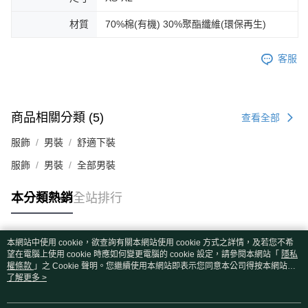
材質
70%棉(有機) 30%聚酯纖維(環保再生)
客服
商品相關分類 (5)
查看全部
服飾
男裝
舒適下裝
服飾
男裝
全部男裝
本分類熱銷
全站排行
本網站中使用 cookie，欲查詢有關本網站使用 cookie 方式之詳情，及若您不希
熱門標籤
望在電腦上使用 cookie 時應如何變更電腦的 cookie 設定，請參閱本網站「
隱私
權條款
」之 Cookie 聲明。您繼續使用本網站即表示您同意本公司得按本網站使
用條款之 Cookie 聲明使用 cookie。
了解更多 >