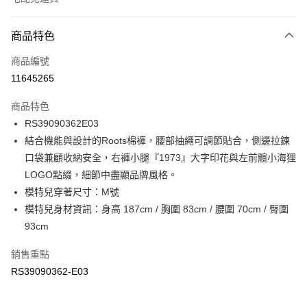
付款方式
商品特色
信用卡一次付款
商品編號
信用卡分期付款
11645265
3 期 0 利率 每期
NT$646
21家銀行
商品特色
6 期 0 利率 每期
NT$323
21家銀行
合作金庫商業銀行
第一商業銀行
RS39090362E03
華南商業銀行
彰化商業銀行
合作金庫商業銀行
第一商業銀行
LINE Pay
結合機能與設計的Roots棉褲，腰部抽繩可調節貼合，側邊拉鍊
上海商業儲蓄銀行
台北富邦商業銀行
華南商業銀行
彰化商業銀行
國泰世華商業銀行
兆豐國際商業銀行
口袋兼顧收納安全，右褲小腿『1973』大字印花與左前髖小海狸
Apple Pay
上海商業儲蓄銀行
台北富邦商業銀行
臺灣中小企業銀行
台中商業銀行
LOGO點綴，細節中盡顯品牌風格。
國泰世華商業銀行
兆豐國際商業銀行
匯豐（台灣）商業銀行
華泰商業銀行
街口支付
臺灣中小企業銀行
台中商業銀行
模特兒穿著尺寸：M號
聯邦商業銀行
遠東國際商業銀行
匯豐（台灣）商業銀行
華泰商業銀行
模特兒身材資訊：身高 187cm / 胸圍 83cm / 腰圍 70cm / 臀圍
元大商業銀行
永豐商業銀行
聯邦商業銀行
遠東國際商業銀行
運送方式
93cm
玉山商業銀行
星展（台灣）商業銀行
元大商業銀行
永豐商業銀行
台新國際商業銀行
中國信託商業銀行
限時免運活動
玉山商業銀行
星展（台灣）商業銀行
銷售重點
台灣樂天信用卡公司
免運費
台新國際商業銀行
中國信託商業銀行
RS39090362-E03
台灣樂天信用卡公司
限時運費優惠-離島
每筆NT$100