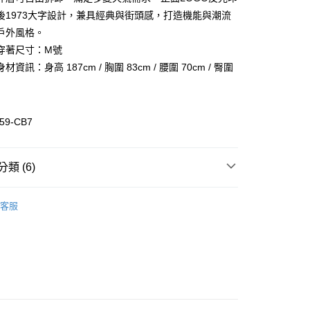
業儲蓄銀行
台北富邦商業銀行
業銀行
彰化商業銀行
後1973大字設計，兼具經典與街頭感，打造機能與潮流
華商業銀行
兆豐國際商業銀行
業儲蓄銀行
台北富邦商業銀行
戶外風格。
小企業銀行
台中商業銀行
華商業銀行
兆豐國際商業銀行
穿著尺寸：M號
台灣）商業銀行
華泰商業銀行
小企業銀行
台中商業銀行
業銀行
遠東國際商業銀行
資訊：身高 187cm / 胸圍 83cm / 腰圍 70cm / 臀圍
台灣）商業銀行
華泰商業銀行
業銀行
永豐商業銀行
業銀行
遠東國際商業銀行
業銀行
星展（台灣）商業銀行
業銀行
永豐商業銀行
際商業銀行
中國信託商業銀行
業銀行
星展（台灣）商業銀行
59-CB7
活動
天信用卡公司
際商業銀行
中國信託商業銀行
天信用卡公司
類 (6)
惠-離島
00
裝
外套/大衣
客服
裝
全部男裝
全部商品
秋冬商品5折
SALE 5折起
防雨專區