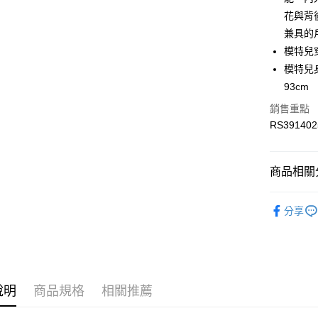
LINE Pay
上海商
華南商
花與背
國泰世
Apple Pay
上海商
兼具的
臺灣中
國泰世
模特兒
匯豐（
街口支付
臺灣中
聯邦商
模特兒身材
匯豐（
元大商
93cm
聯邦商
玉山商
運送方式
元大商
銷售重點
台新國
玉山商
RS391402
限時免運
台灣樂
台新國
免運費
台灣樂
商品相關分
限時運費優
每筆NT$1
服飾
男
分享
服飾
男
最新活動
最新活動
說明
商品規格
相關推薦
最新活動
人氣推薦