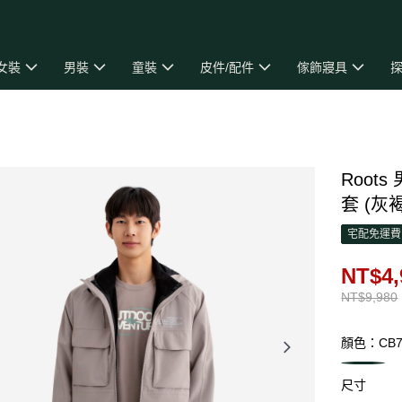
女裝
男裝
童裝
皮件/配件
傢飾寢具
探
Roots
套 (灰
宅配免運費
NT$4,
NT$9,980
顏色：CB
尺寸