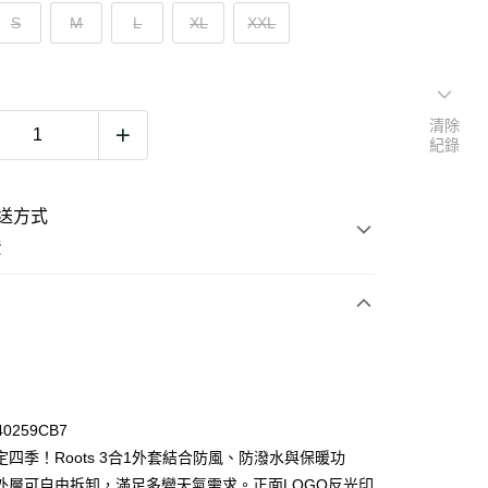
S
M
L
XL
XXL
清除
紀錄
送方式
費
次付款
期付款
0 利率 每期
NT$1,663
21家銀行
40259CB7
0 利率 每期
NT$831
21家銀行
庫商業銀行
第一商業銀行
定四季！Roots 3合1外套結合防風、防潑水與保暖功
業銀行
彰化商業銀行
外層可自由拆卸，滿足多變天氣需求。正面LOGO反光印
庫商業銀行
第一商業銀行