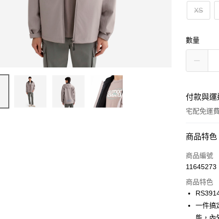
XS
數量
付款與運
宅配免運
付款方式
商品特色
信用卡一
商品編號
11645273
信用卡分
商品特色
3 期 
RS391
6 期 
合作金
一件搞
華南商
能，內
合作金