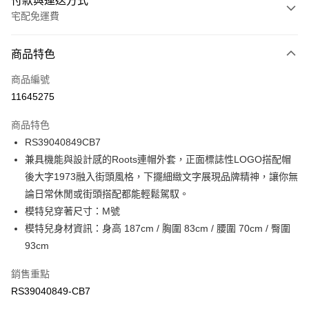
付款與運送方式
宅配免運費
付款方式
商品特色
信用卡一次付款
商品編號
信用卡分期付款
11645275
3 期 0 利率 每期
NT$763
21家銀行
商品特色
6 期 0 利率 每期
NT$381
21家銀行
合作金庫商業銀行
第一商業銀行
RS39040849CB7
華南商業銀行
彰化商業銀行
合作金庫商業銀行
第一商業銀行
LINE Pay
兼具機能與設計感的Roots連帽外套，正面標誌性LOGO搭配帽
上海商業儲蓄銀行
台北富邦商業銀行
華南商業銀行
彰化商業銀行
國泰世華商業銀行
兆豐國際商業銀行
後大字1973融入街頭風格，下擺細緻文字展現品牌精神，讓你無
Apple Pay
上海商業儲蓄銀行
台北富邦商業銀行
臺灣中小企業銀行
台中商業銀行
論日常休閒或街頭搭配都能輕鬆駕馭。
國泰世華商業銀行
兆豐國際商業銀行
匯豐（台灣）商業銀行
華泰商業銀行
街口支付
臺灣中小企業銀行
台中商業銀行
模特兒穿著尺寸：M號
聯邦商業銀行
遠東國際商業銀行
匯豐（台灣）商業銀行
華泰商業銀行
模特兒身材資訊：身高 187cm / 胸圍 83cm / 腰圍 70cm / 臀圍
元大商業銀行
永豐商業銀行
聯邦商業銀行
遠東國際商業銀行
運送方式
93cm
玉山商業銀行
星展（台灣）商業銀行
元大商業銀行
永豐商業銀行
台新國際商業銀行
中國信託商業銀行
限時免運活動
玉山商業銀行
星展（台灣）商業銀行
銷售重點
台灣樂天信用卡公司
免運費
台新國際商業銀行
中國信託商業銀行
RS39040849-CB7
台灣樂天信用卡公司
限時運費優惠-離島