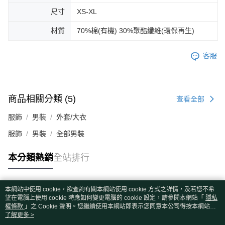
尺寸
XS-XL
材質
70%棉(有機) 30%聚酯纖維(環保再生)
客服
商品相關分類 (5)
查看全部
服飾
男裝
外套/大衣
服飾
男裝
全部男裝
本分類熱銷
全站排行
本網站中使用 cookie，欲查詢有關本網站使用 cookie 方式之詳情，及若您不希
熱門標籤
望在電腦上使用 cookie 時應如何變更電腦的 cookie 設定，請參閱本網站「
隱私
權條款
」之 Cookie 聲明。您繼續使用本網站即表示您同意本公司得按本網站使
用條款之 Cookie 聲明使用 cookie。
了解更多 >