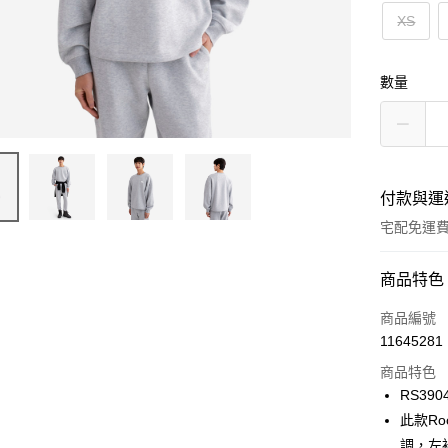
XS
數量
付款與運
宅配免運
付款方式
商品特色
信用卡一
商品編號
11645281
信用卡分
商品特色
3 期 
RS390
6 期 
合作金
此款R
華南商
調，左
合作金