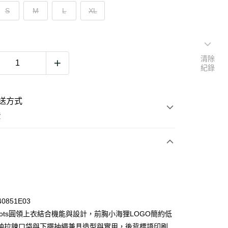
S
M
L
XL
清除
紀錄
送方式
費
次付款
期付款
0 利率 每期
NT$646
21家銀行
40851E03
0 利率 每期
NT$323
21家銀行
庫商業銀行
第一商業銀行
oots圓領上衣結合機能與設計，前胸小海狸LOGO簡約低
業銀行
彰化商業銀行
袖拉鍊口袋與下擺抽繩兼具造型與實用，後背標語印刷
庫商業銀行
第一商業銀行