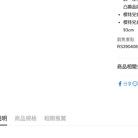
LINE Pay
上海商
華南商
凸顯品
國泰世
Apple Pay
上海商
模特兒
臺灣中
國泰世
模特兒身材
匯豐（
街口支付
臺灣中
聯邦商
93cm
匯豐（
元大商
聯邦商
銷售重點
玉山商
運送方式
元大商
RS390408
台新國
玉山商
限時免運
台灣樂
台新國
免運費
台灣樂
商品相關分
限時運費優
服飾
男
每筆NT$1
分享
服飾
男
最新活動
最新活動
說明
商品規格
相關推薦
最新活動