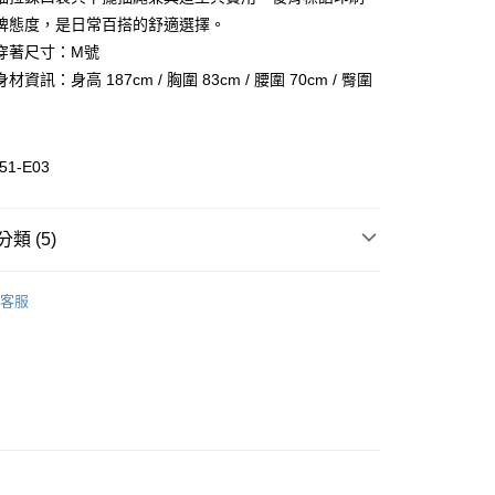
業儲蓄銀行
台北富邦商業銀行
業銀行
彰化商業銀行
牌態度，是日常百搭的舒適選擇。
華商業銀行
兆豐國際商業銀行
業儲蓄銀行
台北富邦商業銀行
穿著尺寸：M號
小企業銀行
台中商業銀行
華商業銀行
兆豐國際商業銀行
資訊：身高 187cm / 胸圍 83cm / 腰圍 70cm / 臀圍
台灣）商業銀行
華泰商業銀行
小企業銀行
台中商業銀行
業銀行
遠東國際商業銀行
台灣）商業銀行
華泰商業銀行
業銀行
永豐商業銀行
業銀行
遠東國際商業銀行
業銀行
星展（台灣）商業銀行
業銀行
永豐商業銀行
51-E03
際商業銀行
中國信託商業銀行
業銀行
星展（台灣）商業銀行
活動
天信用卡公司
際商業銀行
中國信託商業銀行
天信用卡公司
類 (5)
惠-離島
裝
休閒上衣
00
客服
裝
全部男裝
全部商品
秋冬商品5折
SALE 5折起