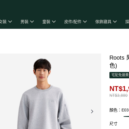
女裝
男裝
童裝
皮件/配件
傢飾寢具
探
Roots
色)
宅配免運費
NT$1,
NT$3,880
顏色：E03
尺寸