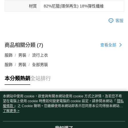
材質
82%尼龍(環保再生) 18%彈性纖維
客服
商品相關分類 (7)
查看全部
服飾
男裝
流行上衣
服飾
男裝
全部男裝
本分類熱銷
全站排行
本網站中使用 cookie，欲查詢有關本網站使用 cookie 方式之詳情，及若您不希
熱門標籤
望在電腦上使用 cookie 時應如何變更電腦的 cookie 設定，請參閱本網站「
隱私
權條款
」之 Cookie 聲明。您繼續使用本網站即表示您同意本公司得按本網站使
用條款之 Cookie 聲明使用 cookie。
了解更多 >