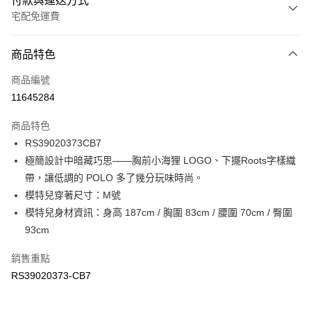
付款與運送方式
宅配免運費
付款方式
商品特色
信用卡一次付款
商品編號
信用卡分期付款
11645284
3 期 0 利率 每期
NT$446
21家銀行
商品特色
6 期 0 利率 每期
NT$223
21家銀行
合作金庫商業銀行
第一商業銀行
RS39020373CB7
華南商業銀行
彰化商業銀行
合作金庫商業銀行
第一商業銀行
LINE Pay
極簡設計中暗藏巧思——胸前小海狸 LOGO、下擺Roots字樣織
上海商業儲蓄銀行
台北富邦商業銀行
華南商業銀行
彰化商業銀行
國泰世華商業銀行
兆豐國際商業銀行
帶，讓低調的 POLO 多了幾分玩味時尚。
Apple Pay
上海商業儲蓄銀行
台北富邦商業銀行
臺灣中小企業銀行
台中商業銀行
模特兒穿著尺寸：M號
國泰世華商業銀行
兆豐國際商業銀行
匯豐（台灣）商業銀行
華泰商業銀行
街口支付
臺灣中小企業銀行
台中商業銀行
模特兒身材資訊：身高 187cm / 胸圍 83cm / 腰圍 70cm / 臀圍
聯邦商業銀行
遠東國際商業銀行
匯豐（台灣）商業銀行
華泰商業銀行
93cm
元大商業銀行
永豐商業銀行
聯邦商業銀行
遠東國際商業銀行
運送方式
玉山商業銀行
星展（台灣）商業銀行
元大商業銀行
永豐商業銀行
銷售重點
台新國際商業銀行
中國信託商業銀行
限時免運活動
玉山商業銀行
星展（台灣）商業銀行
RS39020373-CB7
台灣樂天信用卡公司
免運費
台新國際商業銀行
中國信託商業銀行
台灣樂天信用卡公司
限時運費優惠-離島