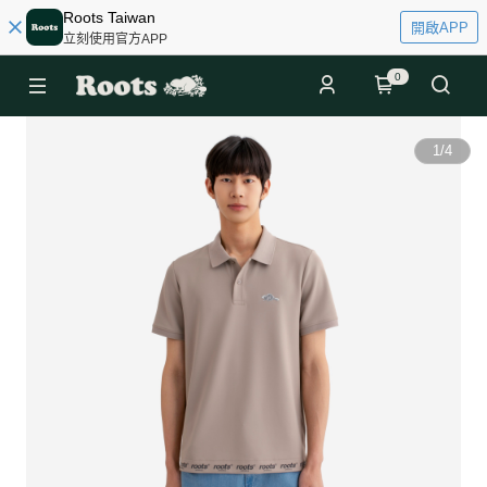
Roots Taiwan
開啟APP
立刻使用官方APP
0
1
/
4