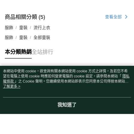
商品相關分類 (5)
查看全部
服飾
童裝
流行上衣
服飾
童裝
全部童裝
本分類熱銷
全站排行
本網站中使用 cookie，欲查詢有關本網站使用 cookie 方式之詳情，及若您不希
熱門標籤
望在電腦上使用 cookie 時應如何變更電腦的 cookie 設定，請參閱本網站「
隱私
權條款
」之 Cookie 聲明。您繼續使用本網站即表示您同意本公司得按本網站使
用條款之 Cookie 聲明使用 cookie。
了解更多 >
我知道了