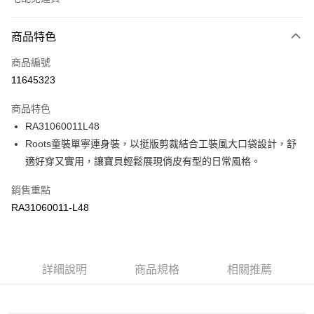
付款方式
商品特色
信用卡一次付款
商品編號
信用卡分期付款
11645323
3 期 0 利率 每期
NT$580
21家銀行
商品特色
6 期 0 利率 每期
NT$290
21家銀行
合作金庫商業銀行
第一商業銀行
RA31060011L48
華南商業銀行
彰化商業銀行
合作金庫商業銀行
第一商業銀行
LINE Pay
Roots童裝單寧連身裝，以挺版剪裁結合工裝風大口袋設計，舒
上海商業儲蓄銀行
台北富邦商業銀行
華南商業銀行
彰化商業銀行
國泰世華商業銀行
兆豐國際商業銀行
適好穿又實用，讓寶貝輕鬆展現俏皮有型的日常風格。
Apple Pay
上海商業儲蓄銀行
台北富邦商業銀行
臺灣中小企業銀行
台中商業銀行
國泰世華商業銀行
兆豐國際商業銀行
銷售重點
匯豐（台灣）商業銀行
華泰商業銀行
街口支付
臺灣中小企業銀行
台中商業銀行
聯邦商業銀行
遠東國際商業銀行
RA31060011-L48
匯豐（台灣）商業銀行
華泰商業銀行
元大商業銀行
永豐商業銀行
聯邦商業銀行
遠東國際商業銀行
運送方式
玉山商業銀行
星展（台灣）商業銀行
元大商業銀行
永豐商業銀行
台新國際商業銀行
中國信託商業銀行
限時免運活動
玉山商業銀行
星展（台灣）商業銀行
台灣樂天信用卡公司
免運費
台新國際商業銀行
詳細說明
商品規格
中國信託商業銀行
相關推薦
台灣樂天信用卡公司
限時運費優惠-離島
每筆NT$100