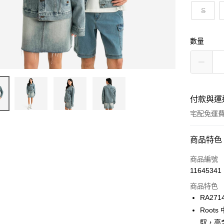
S
數量
付款與運
宅配免運
付款方式
商品特色
信用卡一
商品編號
11645341
信用卡分
商品特色
3 期 
RA271
6 期 
合作金
Roo
華南商
馭，高
合作金