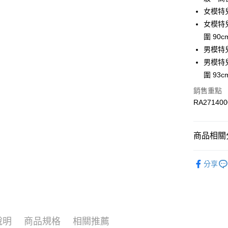
LINE Pay
上海商
華南商
女模特
國泰世
Apple Pay
上海商
女模特兒身
臺灣中
國泰世
圍 90c
匯豐（
街口支付
臺灣中
聯邦商
男模特
匯豐（
元大商
男模特兒身
聯邦商
玉山商
運送方式
元大商
圍 93c
台新國
玉山商
銷售重點
限時免運
台灣樂
台新國
RA271400
免運費
台灣樂
限時運費優
商品相關分
每筆NT$1
服飾
女
分享
服飾
女
服飾
男
最新活動
說明
商品規格
相關推薦
最新活動