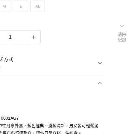
M
L
XL
清除
紀錄
送方式
費
次付款
期付款
0 利率 每期
NT$746
21家銀行
40001AG7
0 利率 每期
NT$373
21家銀行
庫商業銀行
第一商業銀行
ts 中性丹寧外套，藍色經典、淺藍清新，男女皆可輕鬆駕
業銀行
彰化商業銀行
含棉布料舒適耐穿，讓你日常穿搭一件搞定。
庫商業銀行
第一商業銀行