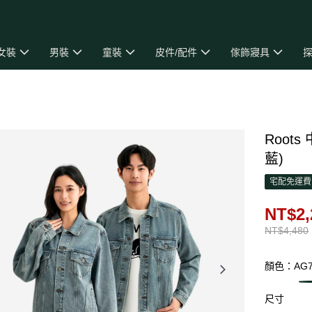
女裝
男裝
童裝
皮件/配件
傢飾寢具
探
Roots
藍)
宅配免運費
NT$2,
NT$4,480
顏色：AG
尺寸