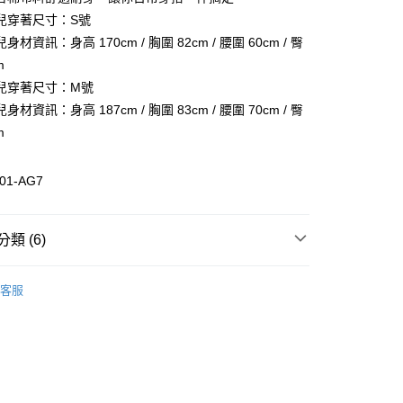
業儲蓄銀行
台北富邦商業銀行
業銀行
彰化商業銀行
兒穿著尺寸：S號
華商業銀行
兆豐國際商業銀行
業儲蓄銀行
台北富邦商業銀行
材資訊：身高 170cm / 胸圍 82cm / 腰圍 60cm / 臀
小企業銀行
台中商業銀行
華商業銀行
兆豐國際商業銀行
m
台灣）商業銀行
華泰商業銀行
小企業銀行
台中商業銀行
業銀行
遠東國際商業銀行
兒穿著尺寸：M號
台灣）商業銀行
華泰商業銀行
業銀行
永豐商業銀行
材資訊：身高 187cm / 胸圍 83cm / 腰圍 70cm / 臀
業銀行
遠東國際商業銀行
業銀行
星展（台灣）商業銀行
業銀行
永豐商業銀行
m
際商業銀行
中國信託商業銀行
業銀行
星展（台灣）商業銀行
活動
天信用卡公司
際商業銀行
中國信託商業銀行
01-AG7
天信用卡公司
惠-離島
類 (6)
00
裝
外套/大衣
客服
裝
全部女裝
裝
全部男裝
全部商品
秋冬商品5折