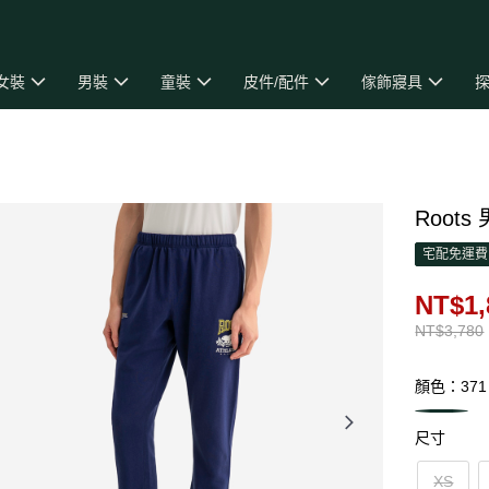
女裝
男裝
童裝
皮件/配件
傢飾寢具
探
Roots
宅配免運費
NT$1,
NT$3,780
顏色：371
尺寸
XS