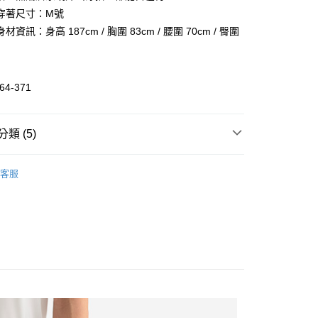
華商業銀行
兆豐國際商業銀行
業儲蓄銀行
台北富邦商業銀行
穿著尺寸：M號
小企業銀行
台中商業銀行
華商業銀行
兆豐國際商業銀行
資訊：身高 187cm / 胸圍 83cm / 腰圍 70cm / 臀圍
台灣）商業銀行
華泰商業銀行
小企業銀行
台中商業銀行
業銀行
遠東國際商業銀行
台灣）商業銀行
華泰商業銀行
業銀行
永豐商業銀行
業銀行
遠東國際商業銀行
業銀行
星展（台灣）商業銀行
業銀行
永豐商業銀行
64-371
際商業銀行
中國信託商業銀行
業銀行
星展（台灣）商業銀行
活動
天信用卡公司
際商業銀行
中國信託商業銀行
天信用卡公司
類 (5)
惠-離島
裝
舒適下裝
00
客服
裝
全部男裝
全部商品
秋冬商品5折
SALE 5折起