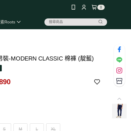
0
索Roots
 男裝-MODERN CLASSIC 棉褲 (靛藍)
890
S
M
L
XL