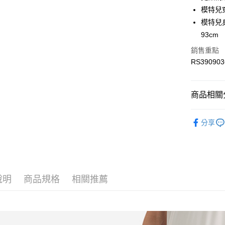
國泰世
Apple Pay
上海商
模特兒
臺灣中
國泰世
模特兒身材
匯豐（
街口支付
臺灣中
聯邦商
93cm
匯豐（
元大商
聯邦商
銷售重點
玉山商
運送方式
元大商
RS390903
台新國
玉山商
限時免運
台灣樂
台新國
免運費
台灣樂
商品相關分
限時運費優
服飾
男
每筆NT$1
分享
服飾
男
最新活動
最新活動
說明
商品規格
相關推薦
最新活動