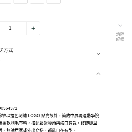
清除
紀錄
送方式
費
次付款
期付款
0 利率 每期
NT$630
21家銀行
90364371
0 利率 每期
NT$315
21家銀行
庫商業銀行
第一商業銀行
s 棉褲以撞色刺繡 LOGO 點亮設計，簡約中展現運動學院
業銀行
彰化商業銀行
用柔軟刷毛布料，搭配鬆緊腰頭與縮口剪裁，修飾腿型
庫商業銀行
第一商業銀行
業儲蓄銀行
台北富邦商業銀行
業銀行
彰化商業銀行
落。無論居家或外出穿搭，都能自在有型。