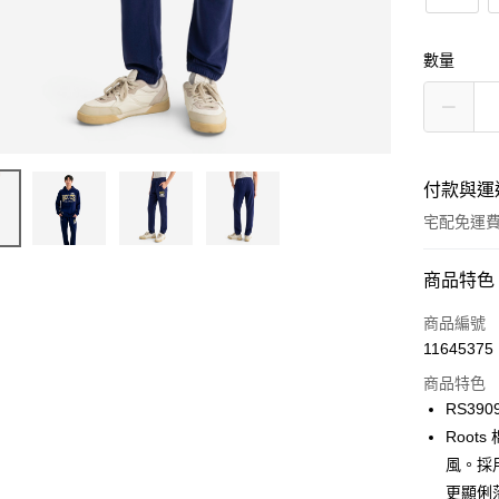
數量
付款與運
宅配免運
付款方式
商品特色
信用卡一
商品編號
11645375
信用卡分
商品特色
3 期 
RS390
6 期 
合作金
Root
華南商
風。採
合作金
LINE Pay
上海商
華南商
更顯俐