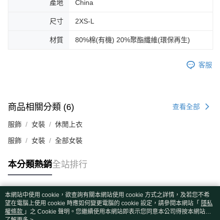
產地
China
尺寸
2XS-L
材質
80%棉(有機) 20%聚酯纖維(環保再生)
客服
商品相關分類 (6)
查看全部
服飾
女裝
休閒上衣
服飾
女裝
全部女裝
本分類熱銷
全站排行
本網站中使用 cookie，欲查詢有關本網站使用 cookie 方式之詳情，及若您不希
熱門標籤
望在電腦上使用 cookie 時應如何變更電腦的 cookie 設定，請參閱本網站「
隱私
權條款
」之 Cookie 聲明。您繼續使用本網站即表示您同意本公司得按本網站使