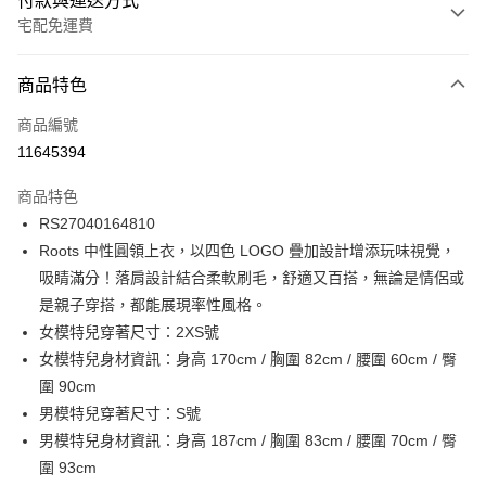
付款與運送方式
宅配免運費
付款方式
商品特色
信用卡一次付款
商品編號
信用卡分期付款
11645394
3 期 0 利率 每期
NT$630
21家銀行
商品特色
6 期 0 利率 每期
NT$315
21家銀行
合作金庫商業銀行
第一商業銀行
RS27040164810
華南商業銀行
彰化商業銀行
合作金庫商業銀行
第一商業銀行
LINE Pay
Roots 中性圓領上衣，以四色 LOGO 疊加設計增添玩味視覺，
上海商業儲蓄銀行
台北富邦商業銀行
華南商業銀行
彰化商業銀行
國泰世華商業銀行
兆豐國際商業銀行
吸睛滿分！落肩設計結合柔軟刷毛，舒適又百搭，無論是情侶或
Apple Pay
上海商業儲蓄銀行
台北富邦商業銀行
臺灣中小企業銀行
台中商業銀行
是親子穿搭，都能展現率性風格。
國泰世華商業銀行
兆豐國際商業銀行
匯豐（台灣）商業銀行
華泰商業銀行
街口支付
臺灣中小企業銀行
台中商業銀行
女模特兒穿著尺寸：2XS號
聯邦商業銀行
遠東國際商業銀行
匯豐（台灣）商業銀行
華泰商業銀行
女模特兒身材資訊：身高 170cm / 胸圍 82cm / 腰圍 60cm / 臀
元大商業銀行
永豐商業銀行
聯邦商業銀行
遠東國際商業銀行
運送方式
圍 90cm
玉山商業銀行
星展（台灣）商業銀行
元大商業銀行
永豐商業銀行
男模特兒穿著尺寸：S號
台新國際商業銀行
中國信託商業銀行
限時免運活動
玉山商業銀行
星展（台灣）商業銀行
台灣樂天信用卡公司
男模特兒身材資訊：身高 187cm / 胸圍 83cm / 腰圍 70cm / 臀
免運費
台新國際商業銀行
中國信託商業銀行
圍 93cm
台灣樂天信用卡公司
限時運費優惠-離島