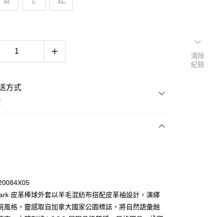
M
L
XL
清除
紀錄
送方式
費
次付款
期付款
0 利率 每期
NT$8,600
21家銀行
20084X05
0 利率 每期
NT$4,300
21家銀行
庫商業銀行
第一商業銀行
 Park 皮革棒球外套以羊毛混紡布搭配皮革袖設計，演繹
業銀行
彰化商業銀行
院風格，靈感取自加拿大國家公園標誌，將自然語彙融
庫商業銀行
第一商業銀行
業儲蓄銀行
台北富邦商業銀行