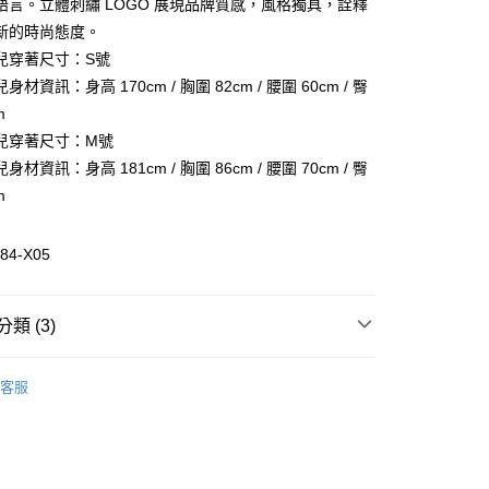
業銀行
彰化商業銀行
語言。立體刺繡 LOGO 展現品牌質感，風格獨具，詮釋
華商業銀行
兆豐國際商業銀行
業儲蓄銀行
台北富邦商業銀行
新的時尚態度。
小企業銀行
台中商業銀行
華商業銀行
兆豐國際商業銀行
兒穿著尺寸：S號
台灣）商業銀行
華泰商業銀行
小企業銀行
台中商業銀行
業銀行
遠東國際商業銀行
材資訊：身高 170cm / 胸圍 82cm / 腰圍 60cm / 臀
台灣）商業銀行
華泰商業銀行
業銀行
永豐商業銀行
m
業銀行
遠東國際商業銀行
業銀行
星展（台灣）商業銀行
業銀行
永豐商業銀行
兒穿著尺寸：M號
際商業銀行
中國信託商業銀行
業銀行
星展（台灣）商業銀行
材資訊：身高 181cm / 胸圍 86cm / 腰圍 70cm / 臀
活動
天信用卡公司
際商業銀行
中國信託商業銀行
m
天信用卡公司
惠-離島
84-X05
00
類 (3)
皮件
皮革外套
客服
皮件
全部皮件
全部商品