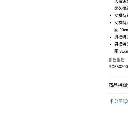
華南商
入街頭
國泰世
Apple Pay
上海商
歷久彌
臺灣中
國泰世
女模特
匯豐（
街口支付
臺灣中
聯邦商
女模特兒身
匯豐（
元大商
圍 90c
聯邦商
玉山商
運送方式
元大商
男模特
台新國
玉山商
男模特兒身
限時免運
台灣樂
台新國
圍 91c
免運費
台灣樂
銷售重點
限時運費優
RC550200
每筆NT$1
商品相關分
皮件/配件
分享
皮件/配件
最新活動