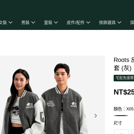
女裝
男裝
童裝
皮件/配件
傢飾寢具
探
Roots
套 (灰)
宅配免運費
NT$25
顏色：X05
尺寸