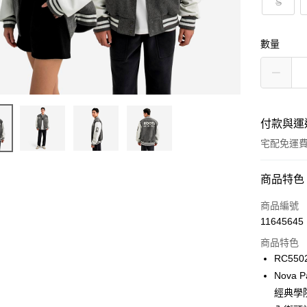
S
數量
付款與運
宅配免運
付款方式
商品特色
信用卡一
商品編號
11645645
信用卡分
商品特色
3 期 
RC550
6 期 
合作金
Nova
華南商
經典學
合作金
LINE Pay
上海商