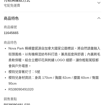
付款與運送方式
宅配免運費
付款方式
商品特色
信用卡一次付款
商品編號
信用卡分期付款
11645665
3 期 0 利率 每期
NT$580
21家銀行
商品特色
6 期 0 利率 每期
NT$290
21家銀行
合作金庫商業銀行
第一商業銀行
Nova Park 棉褲靈感源自加拿大國家公園標誌，將自然語彙融入
華南商業銀行
彰化商業銀行
合作金庫商業銀行
第一商業銀行
LINE Pay
街頭風格。以有機棉混紡布料打造，兼具挺度與舒適；內裏刷毛
上海商業儲蓄銀行
台北富邦商業銀行
華南商業銀行
彰化商業銀行
國泰世華商業銀行
兆豐國際商業銀行
柔軟保暖。結合立體印花與刺繡 LOGO 細節，讓你輕鬆駕馭都
Apple Pay
上海商業儲蓄銀行
台北富邦商業銀行
臺灣中小企業銀行
台中商業銀行
會與戶外場景。
國泰世華商業銀行
兆豐國際商業銀行
匯豐（台灣）商業銀行
華泰商業銀行
街口支付
臺灣中小企業銀行
台中商業銀行
模特兒穿著尺寸：S號
聯邦商業銀行
遠東國際商業銀行
匯豐（台灣）商業銀行
華泰商業銀行
模特兒身材資訊：身高 170cm / 胸圍 82cm / 腰圍 60cm / 臀圍
元大商業銀行
永豐商業銀行
聯邦商業銀行
遠東國際商業銀行
運送方式
90cm
玉山商業銀行
星展（台灣）商業銀行
元大商業銀行
永豐商業銀行
RS38090491020
台新國際商業銀行
中國信託商業銀行
限時免運活動
玉山商業銀行
星展（台灣）商業銀行
台灣樂天信用卡公司
免運費
台新國際商業銀行
中國信託商業銀行
銷售重點
台灣樂天信用卡公司
限時運費優惠-離島
RS38090491-020