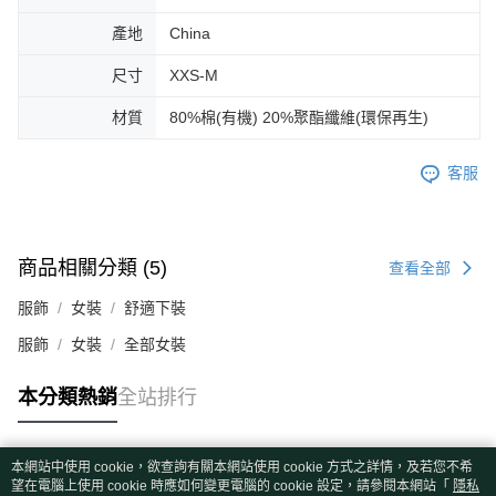
產地
China
尺寸
XXS-M
材質
80%棉(有機) 20%聚酯纖維(環保再生)
客服
商品相關分類 (5)
查看全部
服飾
女裝
舒適下裝
服飾
女裝
全部女裝
本分類熱銷
全站排行
本網站中使用 cookie，欲查詢有關本網站使用 cookie 方式之詳情，及若您不希
熱門標籤
望在電腦上使用 cookie 時應如何變更電腦的 cookie 設定，請參閱本網站「
隱私