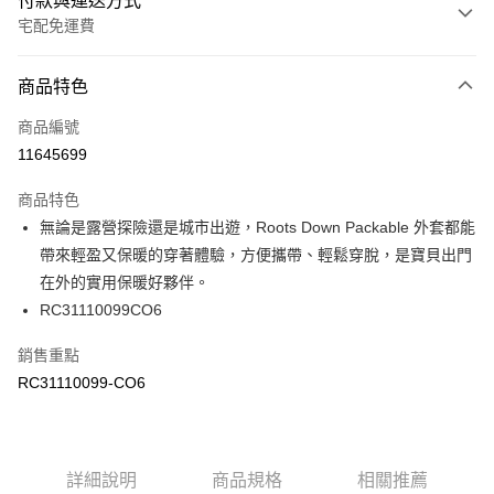
付款與運送方式
宅配免運費
付款方式
商品特色
信用卡一次付款
商品編號
信用卡分期付款
11645699
3 期 0 利率 每期
NT$780
21家銀行
商品特色
6 期 0 利率 每期
NT$390
21家銀行
合作金庫商業銀行
第一商業銀行
無論是露營探險還是城市出遊，Roots Down Packable 外套都能
華南商業銀行
彰化商業銀行
合作金庫商業銀行
第一商業銀行
LINE Pay
帶來輕盈又保暖的穿著體驗，方便攜帶、輕鬆穿脫，是寶貝出門
上海商業儲蓄銀行
台北富邦商業銀行
華南商業銀行
彰化商業銀行
國泰世華商業銀行
兆豐國際商業銀行
在外的實用保暖好夥伴。
Apple Pay
上海商業儲蓄銀行
台北富邦商業銀行
臺灣中小企業銀行
台中商業銀行
RC31110099CO6
國泰世華商業銀行
兆豐國際商業銀行
匯豐（台灣）商業銀行
華泰商業銀行
街口支付
臺灣中小企業銀行
台中商業銀行
聯邦商業銀行
遠東國際商業銀行
銷售重點
匯豐（台灣）商業銀行
華泰商業銀行
元大商業銀行
永豐商業銀行
RC31110099-CO6
聯邦商業銀行
遠東國際商業銀行
運送方式
玉山商業銀行
星展（台灣）商業銀行
元大商業銀行
永豐商業銀行
台新國際商業銀行
中國信託商業銀行
限時免運活動
玉山商業銀行
星展（台灣）商業銀行
台灣樂天信用卡公司
免運費
台新國際商業銀行
中國信託商業銀行
台灣樂天信用卡公司
詳細說明
商品規格
相關推薦
限時運費優惠-離島