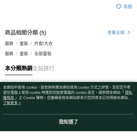
客服
商品相關分類 (5)
查看全部
服飾
童裝
外套/大衣
服飾
童裝
全部童裝
本分類熱銷
全站排行
本網站中使用 cookie，欲查詢有關本網站使用 cookie 方式之詳情，及若您不希
熱門標籤
望在電腦上使用 cookie 時應如何變更電腦的 cookie 設定，請參閱本網站「
隱私
權條款
」之 Cookie 聲明。您繼續使用本網站即表示您同意本公司得按本網站使
用條款之 Cookie 聲明使用 cookie。
了解更多 >
我知道了