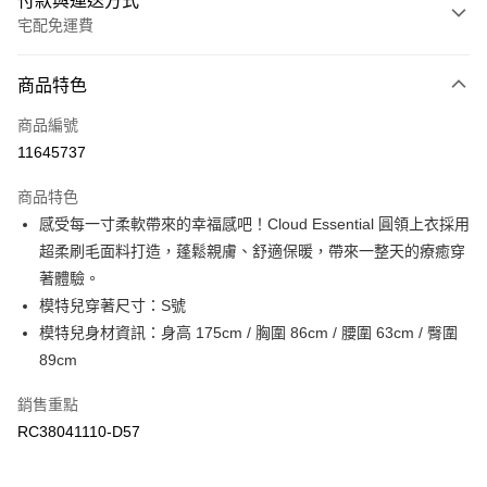
付款與運送方式
宅配免運費
付款方式
商品特色
信用卡一次付款
商品編號
信用卡分期付款
11645737
3 期 0 利率 每期
NT$513
21家銀行
商品特色
6 期 0 利率 每期
NT$256
21家銀行
合作金庫商業銀行
第一商業銀行
感受每一寸柔軟帶來的幸福感吧！Cloud Essential 圓領上衣採用
華南商業銀行
彰化商業銀行
合作金庫商業銀行
第一商業銀行
LINE Pay
超柔刷毛面料打造，蓬鬆親膚、舒適保暖，帶來一整天的療癒穿
上海商業儲蓄銀行
台北富邦商業銀行
華南商業銀行
彰化商業銀行
國泰世華商業銀行
兆豐國際商業銀行
著體驗。
Apple Pay
上海商業儲蓄銀行
台北富邦商業銀行
臺灣中小企業銀行
台中商業銀行
模特兒穿著尺寸：S號
國泰世華商業銀行
兆豐國際商業銀行
匯豐（台灣）商業銀行
華泰商業銀行
街口支付
臺灣中小企業銀行
台中商業銀行
模特兒身材資訊：身高 175cm / 胸圍 86cm / 腰圍 63cm / 臀圍
聯邦商業銀行
遠東國際商業銀行
匯豐（台灣）商業銀行
華泰商業銀行
89cm
元大商業銀行
永豐商業銀行
聯邦商業銀行
遠東國際商業銀行
運送方式
玉山商業銀行
星展（台灣）商業銀行
元大商業銀行
永豐商業銀行
銷售重點
台新國際商業銀行
中國信託商業銀行
限時免運活動
玉山商業銀行
星展（台灣）商業銀行
RC38041110-D57
台灣樂天信用卡公司
免運費
台新國際商業銀行
中國信託商業銀行
台灣樂天信用卡公司
限時運費優惠-離島