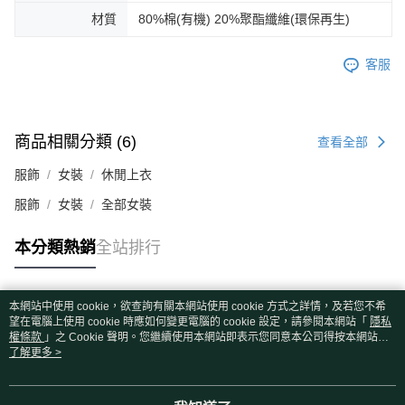
材質
80%棉(有機) 20%聚酯纖維(環保再生)
客服
商品相關分類 (6)
查看全部
服飾
女裝
休閒上衣
服飾
女裝
全部女裝
本分類熱銷
全站排行
本網站中使用 cookie，欲查詢有關本網站使用 cookie 方式之詳情，及若您不希
熱門標籤
望在電腦上使用 cookie 時應如何變更電腦的 cookie 設定，請參閱本網站「
隱私
權條款
」之 Cookie 聲明。您繼續使用本網站即表示您同意本公司得按本網站使
用條款之 Cookie 聲明使用 cookie。
了解更多 >