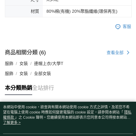
材質
80%棉(有機) 20%聚酯纖維(環保再生)
客服
商品相關分類 (6)
查看全部
服飾
女裝
連帽上衣/大學T
服飾
女裝
全部女裝
本分類熱銷
全站排行
本網站中使用 cookie，欲查詢有關本網站使用 cookie 方式之詳情，及若您不希
熱門標籤
望在電腦上使用 cookie 時應如何變更電腦的 cookie 設定，請參閱本網站「
隱私
權條款
」之 Cookie 聲明。您繼續使用本網站即表示您同意本公司得按本網站使
用條款之 Cookie 聲明使用 cookie。
了解更多 >