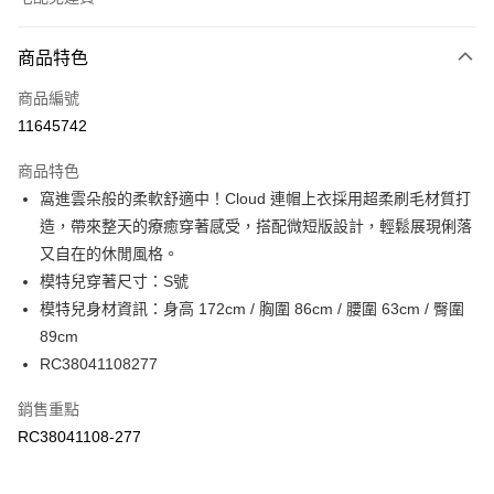
付款方式
商品特色
信用卡一次付款
商品編號
信用卡分期付款
11645742
3 期 0 利率 每期
NT$546
21家銀行
商品特色
6 期 0 利率 每期
NT$273
21家銀行
合作金庫商業銀行
第一商業銀行
窩進雲朵般的柔軟舒適中！Cloud 連帽上衣採用超柔刷毛材質打
華南商業銀行
彰化商業銀行
合作金庫商業銀行
第一商業銀行
LINE Pay
造，帶來整天的療癒穿著感受，搭配微短版設計，輕鬆展現俐落
上海商業儲蓄銀行
台北富邦商業銀行
華南商業銀行
彰化商業銀行
國泰世華商業銀行
兆豐國際商業銀行
又自在的休閒風格。
Apple Pay
上海商業儲蓄銀行
台北富邦商業銀行
臺灣中小企業銀行
台中商業銀行
模特兒穿著尺寸：S號
國泰世華商業銀行
兆豐國際商業銀行
匯豐（台灣）商業銀行
華泰商業銀行
街口支付
臺灣中小企業銀行
台中商業銀行
模特兒身材資訊：身高 172cm / 胸圍 86cm / 腰圍 63cm / 臀圍
聯邦商業銀行
遠東國際商業銀行
匯豐（台灣）商業銀行
華泰商業銀行
89cm
元大商業銀行
永豐商業銀行
聯邦商業銀行
遠東國際商業銀行
運送方式
RC38041108277
玉山商業銀行
星展（台灣）商業銀行
元大商業銀行
永豐商業銀行
台新國際商業銀行
中國信託商業銀行
限時免運活動
玉山商業銀行
星展（台灣）商業銀行
銷售重點
台灣樂天信用卡公司
免運費
台新國際商業銀行
中國信託商業銀行
RC38041108-277
台灣樂天信用卡公司
限時運費優惠-離島
每筆NT$100