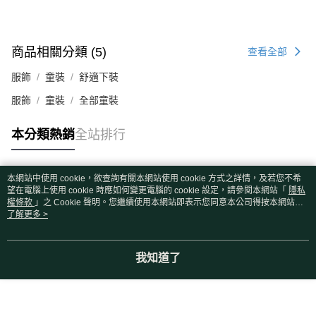
商品相關分類 (5)
查看全部
服飾
童裝
舒適下裝
服飾
童裝
全部童裝
本分類熱銷
全站排行
本網站中使用 cookie，欲查詢有關本網站使用 cookie 方式之詳情，及若您不希
熱門標籤
望在電腦上使用 cookie 時應如何變更電腦的 cookie 設定，請參閱本網站「
隱私
權條款
」之 Cookie 聲明。您繼續使用本網站即表示您同意本公司得按本網站使
用條款之 Cookie 聲明使用 cookie。
了解更多 >
我知道了