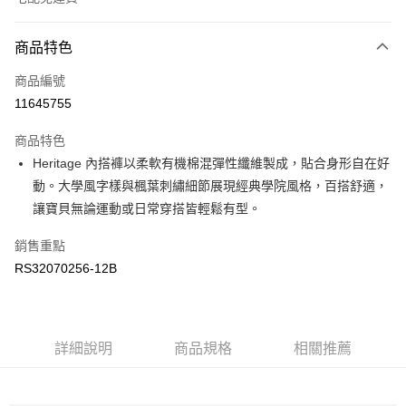
付款方式
商品特色
信用卡一次付款
商品編號
信用卡分期付款
11645755
3 期 0 利率 每期
NT$263
21家銀行
商品特色
6 期 0 利率 每期
NT$131
21家銀行
合作金庫商業銀行
第一商業銀行
Heritage 內搭褲以柔軟有機棉混彈性纖維製成，貼合身形自在好
華南商業銀行
彰化商業銀行
合作金庫商業銀行
第一商業銀行
LINE Pay
動。大學風字樣與楓葉刺繡細節展現經典學院風格，百搭舒適，
上海商業儲蓄銀行
台北富邦商業銀行
華南商業銀行
彰化商業銀行
國泰世華商業銀行
兆豐國際商業銀行
讓寶貝無論運動或日常穿搭皆輕鬆有型。
Apple Pay
上海商業儲蓄銀行
台北富邦商業銀行
臺灣中小企業銀行
台中商業銀行
國泰世華商業銀行
兆豐國際商業銀行
銷售重點
匯豐（台灣）商業銀行
華泰商業銀行
街口支付
臺灣中小企業銀行
台中商業銀行
聯邦商業銀行
遠東國際商業銀行
RS32070256-12B
匯豐（台灣）商業銀行
華泰商業銀行
元大商業銀行
永豐商業銀行
聯邦商業銀行
遠東國際商業銀行
運送方式
玉山商業銀行
星展（台灣）商業銀行
元大商業銀行
永豐商業銀行
台新國際商業銀行
中國信託商業銀行
限時免運活動
玉山商業銀行
星展（台灣）商業銀行
台灣樂天信用卡公司
免運費
台新國際商業銀行
詳細說明
商品規格
中國信託商業銀行
相關推薦
台灣樂天信用卡公司
限時運費優惠-離島
每筆NT$100