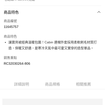
付款方式
商品特色
信用卡一次付款
商品編號
信用卡分期付款
11645757
3 期 0 利率 每期
NT$430
21家銀行
商品特色
6 期 0 利率 每期
NT$215
21家銀行
合作金庫商業銀行
第一商業銀行
讓寶貝被經典溫暖包圍！Cabin 連帽外套採用柔軟刷毛材質打
華南商業銀行
彰化商業銀行
合作金庫商業銀行
第一商業銀行
LINE Pay
造，保暖又舒適，是寒冷天氣中最可愛又實穿的造型單品。
上海商業儲蓄銀行
台北富邦商業銀行
華南商業銀行
彰化商業銀行
國泰世華商業銀行
兆豐國際商業銀行
Apple Pay
上海商業儲蓄銀行
台北富邦商業銀行
銷售重點
臺灣中小企業銀行
台中商業銀行
國泰世華商業銀行
兆豐國際商業銀行
RC32030264-806
匯豐（台灣）商業銀行
華泰商業銀行
街口支付
臺灣中小企業銀行
台中商業銀行
聯邦商業銀行
遠東國際商業銀行
匯豐（台灣）商業銀行
華泰商業銀行
元大商業銀行
永豐商業銀行
聯邦商業銀行
遠東國際商業銀行
運送方式
玉山商業銀行
星展（台灣）商業銀行
元大商業銀行
永豐商業銀行
台新國際商業銀行
中國信託商業銀行
宅配
詳細說明
商品規格
相關推薦
玉山商業銀行
星展（台灣）商業銀行
台灣樂天信用卡公司
每筆NT$80，滿NT$2,000(含以上)免運費
台新國際商業銀行
中國信託商業銀行
台灣樂天信用卡公司
宅配-離島
每筆NT$220