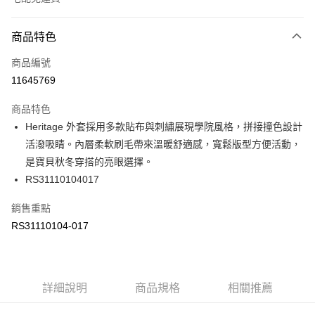
付款方式
商品特色
信用卡一次付款
商品編號
信用卡分期付款
11645769
3 期 0 利率 每期
NT$680
21家銀行
商品特色
6 期 0 利率 每期
NT$340
21家銀行
合作金庫商業銀行
第一商業銀行
Heritage 外套採用多款貼布與刺繡展現學院風格，拼接撞色設計
華南商業銀行
彰化商業銀行
合作金庫商業銀行
第一商業銀行
LINE Pay
活潑吸睛。內層柔軟刷毛帶來溫暖舒適感，寬鬆版型方便活動，
上海商業儲蓄銀行
台北富邦商業銀行
華南商業銀行
彰化商業銀行
國泰世華商業銀行
兆豐國際商業銀行
是寶貝秋冬穿搭的亮眼選擇。
Apple Pay
上海商業儲蓄銀行
台北富邦商業銀行
臺灣中小企業銀行
台中商業銀行
RS31110104017
國泰世華商業銀行
兆豐國際商業銀行
匯豐（台灣）商業銀行
華泰商業銀行
街口支付
臺灣中小企業銀行
台中商業銀行
聯邦商業銀行
遠東國際商業銀行
銷售重點
匯豐（台灣）商業銀行
華泰商業銀行
元大商業銀行
永豐商業銀行
RS31110104-017
聯邦商業銀行
遠東國際商業銀行
運送方式
玉山商業銀行
星展（台灣）商業銀行
元大商業銀行
永豐商業銀行
台新國際商業銀行
中國信託商業銀行
限時免運活動
玉山商業銀行
星展（台灣）商業銀行
台灣樂天信用卡公司
免運費
台新國際商業銀行
中國信託商業銀行
台灣樂天信用卡公司
詳細說明
商品規格
相關推薦
限時運費優惠-離島
每筆NT$100