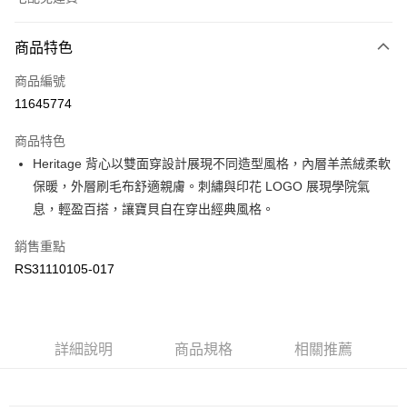
付款方式
商品特色
信用卡一次付款
商品編號
信用卡分期付款
11645774
3 期 0 利率 每期
NT$580
21家銀行
商品特色
6 期 0 利率 每期
NT$290
21家銀行
合作金庫商業銀行
第一商業銀行
Heritage 背心以雙面穿設計展現不同造型風格，內層羊羔絨柔軟
華南商業銀行
彰化商業銀行
合作金庫商業銀行
第一商業銀行
LINE Pay
保暖，外層刷毛布舒適親膚。刺繡與印花 LOGO 展現學院氣
上海商業儲蓄銀行
台北富邦商業銀行
華南商業銀行
彰化商業銀行
國泰世華商業銀行
兆豐國際商業銀行
息，輕盈百搭，讓寶貝自在穿出經典風格。
Apple Pay
上海商業儲蓄銀行
台北富邦商業銀行
臺灣中小企業銀行
台中商業銀行
國泰世華商業銀行
兆豐國際商業銀行
銷售重點
匯豐（台灣）商業銀行
華泰商業銀行
街口支付
臺灣中小企業銀行
台中商業銀行
聯邦商業銀行
遠東國際商業銀行
RS31110105-017
匯豐（台灣）商業銀行
華泰商業銀行
元大商業銀行
永豐商業銀行
聯邦商業銀行
遠東國際商業銀行
運送方式
玉山商業銀行
星展（台灣）商業銀行
元大商業銀行
永豐商業銀行
台新國際商業銀行
中國信託商業銀行
限時免運活動
玉山商業銀行
星展（台灣）商業銀行
台灣樂天信用卡公司
免運費
台新國際商業銀行
詳細說明
商品規格
中國信託商業銀行
相關推薦
台灣樂天信用卡公司
限時運費優惠-離島
每筆NT$100