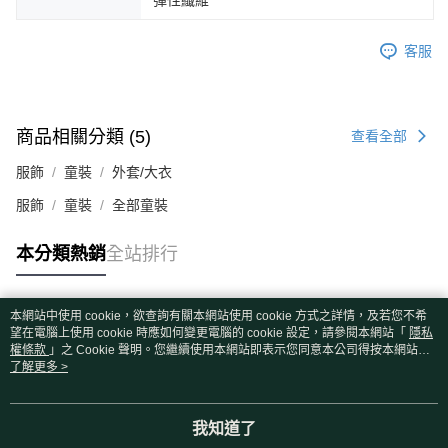
彈性纖維
客服
商品相關分類 (5)
查看全部
服飾
童裝
外套/大衣
服飾
童裝
全部童裝
本分類熱銷
全站排行
本網站中使用 cookie，欲查詢有關本網站使用 cookie 方式之詳情，及若您不希
熱門標籤
望在電腦上使用 cookie 時應如何變更電腦的 cookie 設定，請參閱本網站「
隱私
權條款
」之 Cookie 聲明。您繼續使用本網站即表示您同意本公司得按本網站使
用條款之 Cookie 聲明使用 cookie。
了解更多 >
我知道了