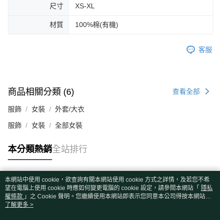
尺寸
XS-XL
材質
100%棉(有機)
客服
商品相關分類 (6)
查看全部
服飾
女裝
外套/大衣
服飾
女裝
全部女裝
本分類熱銷
全站排行
本網站中使用 cookie，欲查詢有關本網站使用 cookie 方式之詳情，及若您不希
熱門標籤
望在電腦上使用 cookie 時應如何變更電腦的 cookie 設定，請參閱本網站「
隱私
權條款
」之 Cookie 聲明。您繼續使用本網站即表示您同意本公司得按本網站使
用條款之 Cookie 聲明使用 cookie。
了解更多 >