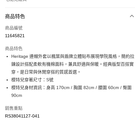
付款方式
商品特色
信用卡一次付款
商品編號
信用卡分期付款
11645821
3 期 0 利率 每期
NT$780
21家銀行
商品特色
6 期 0 利率 每期
NT$390
21家銀行
合作金庫商業銀行
第一商業銀行
Heritage 連帽外套以楓葉與盾牌立體貼布展現學院風格，簡約拉
華南商業銀行
彰化商業銀行
合作金庫商業銀行
第一商業銀行
LINE Pay
鍊設計搭配柔軟有機棉面料，兼具舒適與保暖。經典版型百搭實
上海商業儲蓄銀行
台北富邦商業銀行
華南商業銀行
彰化商業銀行
國泰世華商業銀行
兆豐國際商業銀行
穿，是日常與休閒穿搭的質感首選。
Apple Pay
上海商業儲蓄銀行
台北富邦商業銀行
臺灣中小企業銀行
台中商業銀行
模特兒穿著尺寸：S號
國泰世華商業銀行
兆豐國際商業銀行
匯豐（台灣）商業銀行
華泰商業銀行
街口支付
臺灣中小企業銀行
台中商業銀行
模特兒身材資訊：身高 170cm / 胸圍 82cm / 腰圍 60cm / 臀圍
聯邦商業銀行
遠東國際商業銀行
匯豐（台灣）商業銀行
華泰商業銀行
90cm
元大商業銀行
永豐商業銀行
聯邦商業銀行
遠東國際商業銀行
運送方式
玉山商業銀行
星展（台灣）商業銀行
元大商業銀行
永豐商業銀行
銷售重點
台新國際商業銀行
中國信託商業銀行
限時免運活動
玉山商業銀行
星展（台灣）商業銀行
RS38041127-041
台灣樂天信用卡公司
免運費
台新國際商業銀行
中國信託商業銀行
台灣樂天信用卡公司
限時運費優惠-離島
每筆NT$100