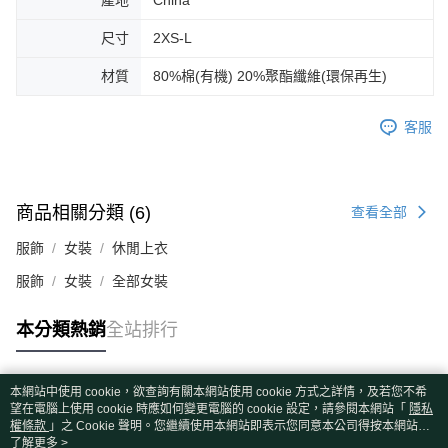
產地
China
尺寸
2XS-L
材質
80%棉(有機) 20%聚酯纖維(環保再生)
客服
商品相關分類 (6)
查看全部
服飾
女裝
休閒上衣
服飾
女裝
全部女裝
本分類熱銷
全站排行
本網站中使用 cookie，欲查詢有關本網站使用 cookie 方式之詳情，及若您不希
熱門標籤
望在電腦上使用 cookie 時應如何變更電腦的 cookie 設定，請參閱本網站「
隱私
權條款
」之 Cookie 聲明。您繼續使用本網站即表示您同意本公司得按本網站使
用條款之 Cookie 聲明使用 cookie。
了解更多 >