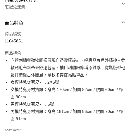
付款與運送方式
宅配免運費
付款方式
商品特色
信用卡一次付款
商品編號
信用卡分期付款
11645851
3 期 0 利率 每期
NT$713
21家銀行
商品特色
6 期 0 利率 每期
NT$356
21家銀行
合作金庫商業銀行
第一商業銀行
立體刺繡與動物圖樣展現自然靈感設計，呼應品牌戶外精神。柔
華南商業銀行
彰化商業銀行
合作金庫商業銀行
第一商業銀行
LINE Pay
軟刷毛布料帶來舒適包覆，袖口刺繡細節增添質感。寬鬆版型輕
上海商業儲蓄銀行
台北富邦商業銀行
華南商業銀行
彰化商業銀行
國泰世華商業銀行
兆豐國際商業銀行
鬆打造復古休閒風，是秋冬穿搭亮點單品。
Apple Pay
上海商業儲蓄銀行
台北富邦商業銀行
臺灣中小企業銀行
台中商業銀行
女模特兒穿著尺寸：2XS號
國泰世華商業銀行
兆豐國際商業銀行
匯豐（台灣）商業銀行
華泰商業銀行
街口支付
臺灣中小企業銀行
台中商業銀行
女模特兒身材資訊：身高 170cm / 胸圍 82cm / 腰圍 60cm / 臀
聯邦商業銀行
遠東國際商業銀行
匯豐（台灣）商業銀行
華泰商業銀行
圍 90cm
元大商業銀行
永豐商業銀行
聯邦商業銀行
遠東國際商業銀行
運送方式
男模特兒穿著尺寸：S號
玉山商業銀行
星展（台灣）商業銀行
元大商業銀行
永豐商業銀行
男模特兒身材資訊：身高 181cm / 胸圍 86cm / 腰圍 70cm / 臀
台新國際商業銀行
中國信託商業銀行
限時免運活動
玉山商業銀行
星展（台灣）商業銀行
台灣樂天信用卡公司
圍 91cm
免運費
台新國際商業銀行
中國信託商業銀行
台灣樂天信用卡公司
限時運費優惠-離島
銷售重點