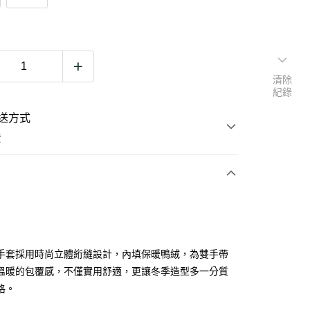
清除
紀錄
送方式
費
次付款
期付款
0 利率 每期
NT$313
21家銀行
fer 手套採用時尚立體絎縫設計，內填保暖鴨絨，為雙手帶
0 利率 每期
NT$156
21家銀行
庫商業銀行
第一商業銀行
溫暖的包覆感，不僅實用舒適，更讓冬季造型多一分質
業銀行
彰化商業銀行
格。
庫商業銀行
第一商業銀行
業儲蓄銀行
台北富邦商業銀行
業銀行
彰化商業銀行