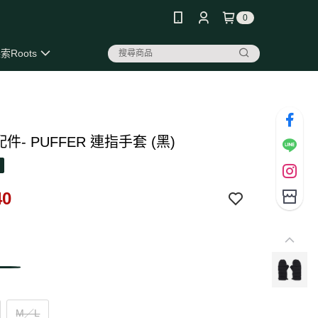
0
索Roots
 配件- PUFFER 連指手套 (黑)
40
M／L