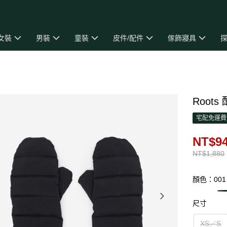
女裝
男裝
童裝
皮件/配件
傢飾寢具
探
Roots
宅配免運費
NT$9
NT$1,880
顏色：001
尺寸
XS／S