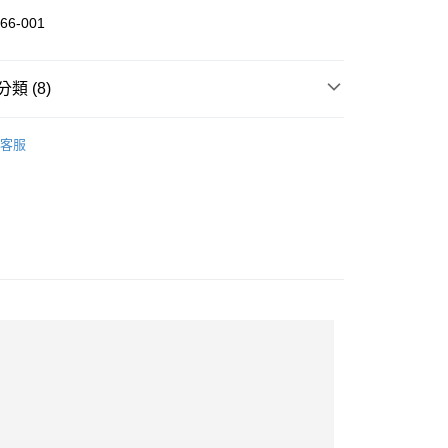
華商業銀行
兆豐國際商業銀行
業儲蓄銀行
台北富邦商業銀行
66-001
小企業銀行
台中商業銀行
華商業銀行
兆豐國際商業銀行
台灣）商業銀行
華泰商業銀行
小企業銀行
台中商業銀行
業銀行
遠東國際商業銀行
台灣）商業銀行
華泰商業銀行
類 (8)
業銀行
永豐商業銀行
業銀行
遠東國際商業銀行
業銀行
星展（台灣）商業銀行
業銀行
永豐商業銀行
精選配件
手套
際商業銀行
中國信託商業銀行
業銀行
星展（台灣）商業銀行
客服
活動
天信用卡公司
際商業銀行
中國信託商業銀行
精選配件
全部精選配件
天信用卡公司
全部商品
惠-離島
秋冬商品5折
00
SALE 5折起
Active 系列
travel
防雨專區