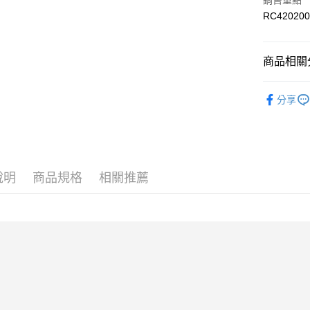
銷售重點
國泰世
Apple Pay
上海商
RC420200
臺灣中
國泰世
匯豐（
街口支付
臺灣中
聯邦商
匯豐（
商品相關分
元大商
聯邦商
玉山商
運送方式
元大商
皮件/配件
台新國
玉山商
分享
限時免運
台灣樂
台新國
皮件/配件
免運費
台灣樂
最新活動
限時運費優
最新活動
每筆NT$1
說明
商品規格
相關推薦
最新活動
Collection
人氣推薦
人氣推薦