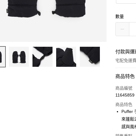
數量
付款與運
宅配免運
付款方式
商品特色
信用卡一
商品編號
11645859
信用卡分
商品特色
3 期 
Puf
6 期 
合作金
來蓬鬆
華南商
感與風
合作金
LINE Pay
上海商
華南商