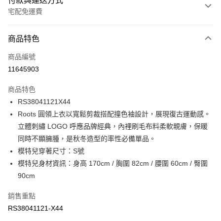
付款與運送方式
宅配免運費
付款方式
商品特色
信用卡一次付款
商品編號
信用卡分期付款
11645903
3 期 0 利率 每期
NT$630
21家銀行
商品特色
6 期 0 利率 每期
NT$315
21家銀行
合作金庫商業銀行
第一商業銀行
RS38041121X44
華南商業銀行
彰化商業銀行
合作金庫商業銀行
第一商業銀行
LINE Pay
Roots 圓領上衣以寬鬆剪裁搭配撞色袖設計，展現復古運動感。
上海商業儲蓄銀行
台北富邦商業銀行
華南商業銀行
彰化商業銀行
國泰世華商業銀行
兆豐國際商業銀行
立體刺繡 LOGO 呼應品牌經典，內裡刷毛布料柔軟親膚，保暖
Apple Pay
上海商業儲蓄銀行
台北富邦商業銀行
臺灣中小企業銀行
台中商業銀行
同時不顯臃腫，是秋冬造型的率性必備單品。
國泰世華商業銀行
兆豐國際商業銀行
匯豐（台灣）商業銀行
華泰商業銀行
街口支付
臺灣中小企業銀行
台中商業銀行
模特兒穿著尺寸：S號
聯邦商業銀行
遠東國際商業銀行
匯豐（台灣）商業銀行
華泰商業銀行
模特兒身材資訊：身高 170cm / 胸圍 82cm / 腰圍 60cm / 臀圍
元大商業銀行
永豐商業銀行
聯邦商業銀行
遠東國際商業銀行
運送方式
90cm
玉山商業銀行
星展（台灣）商業銀行
元大商業銀行
永豐商業銀行
台新國際商業銀行
中國信託商業銀行
限時免運活動
玉山商業銀行
星展（台灣）商業銀行
銷售重點
台灣樂天信用卡公司
免運費
台新國際商業銀行
中國信託商業銀行
RS38041121-X44
台灣樂天信用卡公司
限時運費優惠-離島