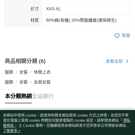
尺寸
XXS-XL
材質
80%棉(有機) 20%聚酯纖維(環保再生)
客服
商品相關分類 (6)
查看全部
服飾
女裝
休閒上衣
服飾
女裝
全部女裝
本分類熱銷
全站排行
本網站中使用 cookie，欲查詢有關本網站使用 cookie 方式之詳情，及若您不希
熱門標籤
望在電腦上使用 cookie 時應如何變更電腦的 cookie 設定，請參閱本網站「
隱私
權條款
」之 Cookie 聲明。您繼續使用本網站即表示您同意本公司得按本網站使
用條款之 Cookie 聲明使用 cookie。
了解更多 >