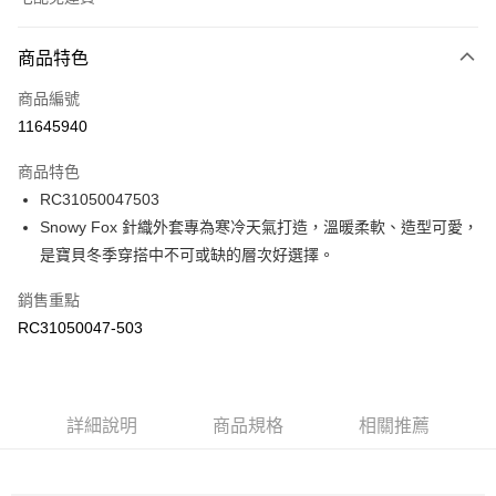
付款方式
商品特色
信用卡一次付款
商品編號
信用卡分期付款
11645940
3 期 0 利率 每期
NT$496
21家銀行
商品特色
6 期 0 利率 每期
NT$248
21家銀行
合作金庫商業銀行
第一商業銀行
RC31050047503
華南商業銀行
彰化商業銀行
合作金庫商業銀行
第一商業銀行
LINE Pay
Snowy Fox 針織外套專為寒冷天氣打造，溫暖柔軟、造型可愛，
上海商業儲蓄銀行
台北富邦商業銀行
華南商業銀行
彰化商業銀行
國泰世華商業銀行
兆豐國際商業銀行
是寶貝冬季穿搭中不可或缺的層次好選擇。
Apple Pay
上海商業儲蓄銀行
台北富邦商業銀行
臺灣中小企業銀行
台中商業銀行
國泰世華商業銀行
兆豐國際商業銀行
銷售重點
匯豐（台灣）商業銀行
華泰商業銀行
街口支付
臺灣中小企業銀行
台中商業銀行
聯邦商業銀行
遠東國際商業銀行
RC31050047-503
匯豐（台灣）商業銀行
華泰商業銀行
元大商業銀行
永豐商業銀行
聯邦商業銀行
遠東國際商業銀行
運送方式
玉山商業銀行
星展（台灣）商業銀行
元大商業銀行
永豐商業銀行
台新國際商業銀行
中國信託商業銀行
限時免運活動
玉山商業銀行
星展（台灣）商業銀行
台灣樂天信用卡公司
免運費
台新國際商業銀行
詳細說明
商品規格
中國信託商業銀行
相關推薦
台灣樂天信用卡公司
限時運費優惠-離島
每筆NT$100