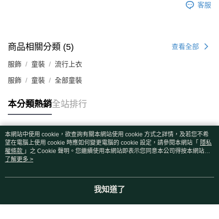
客服
商品相關分類 (5)
查看全部
服飾
童裝
流行上衣
服飾
童裝
全部童裝
本分類熱銷
全站排行
本網站中使用 cookie，欲查詢有關本網站使用 cookie 方式之詳情，及若您不希
熱門標籤
望在電腦上使用 cookie 時應如何變更電腦的 cookie 設定，請參閱本網站「
隱私
權條款
」之 Cookie 聲明。您繼續使用本網站即表示您同意本公司得按本網站使
用條款之 Cookie 聲明使用 cookie。
了解更多 >
我知道了