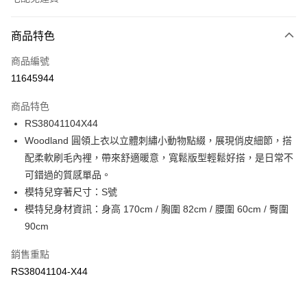
付款方式
商品特色
信用卡一次付款
商品編號
信用卡分期付款
11645944
3 期 0 利率 每期
NT$596
21家銀行
商品特色
6 期 0 利率 每期
NT$298
21家銀行
合作金庫商業銀行
第一商業銀行
RS38041104X44
華南商業銀行
彰化商業銀行
合作金庫商業銀行
第一商業銀行
LINE Pay
Woodland 圓領上衣以立體刺繡小動物點綴，展現俏皮細節，搭
上海商業儲蓄銀行
台北富邦商業銀行
華南商業銀行
彰化商業銀行
國泰世華商業銀行
兆豐國際商業銀行
配柔軟刷毛內裡，帶來舒適暖意，寬鬆版型輕鬆好搭，是日常不
Apple Pay
上海商業儲蓄銀行
台北富邦商業銀行
臺灣中小企業銀行
台中商業銀行
可錯過的質感單品。
國泰世華商業銀行
兆豐國際商業銀行
匯豐（台灣）商業銀行
華泰商業銀行
街口支付
臺灣中小企業銀行
台中商業銀行
模特兒穿著尺寸：S號
聯邦商業銀行
遠東國際商業銀行
匯豐（台灣）商業銀行
華泰商業銀行
模特兒身材資訊：身高 170cm / 胸圍 82cm / 腰圍 60cm / 臀圍
元大商業銀行
永豐商業銀行
聯邦商業銀行
遠東國際商業銀行
運送方式
90cm
玉山商業銀行
星展（台灣）商業銀行
元大商業銀行
永豐商業銀行
台新國際商業銀行
中國信託商業銀行
限時免運活動
玉山商業銀行
星展（台灣）商業銀行
銷售重點
台灣樂天信用卡公司
免運費
台新國際商業銀行
中國信託商業銀行
RS38041104-X44
台灣樂天信用卡公司
限時運費優惠-離島
每筆NT$100