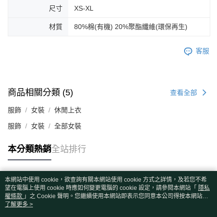
尺寸
XS-XL
材質
80%棉(有機) 20%聚酯纖維(環保再生)
客服
商品相關分類 (5)
查看全部
服飾
女裝
休閒上衣
服飾
女裝
全部女裝
本分類熱銷
全站排行
本網站中使用 cookie，欲查詢有關本網站使用 cookie 方式之詳情，及若您不希
熱門標籤
望在電腦上使用 cookie 時應如何變更電腦的 cookie 設定，請參閱本網站「
隱私
權條款
」之 Cookie 聲明。您繼續使用本網站即表示您同意本公司得按本網站使
用條款之 Cookie 聲明使用 cookie。
了解更多 >