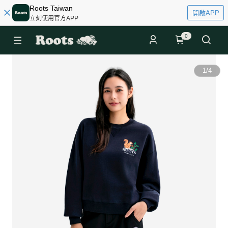
Roots Taiwan
開啟APP
立刻使用官方APP
0
1
/
4