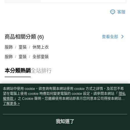
客服
商品相關分類 (6)
查看全部
服飾
童裝
休閒上衣
服飾
童裝
全部童裝
本分類熱銷
全站排行
本網站中使用 cookie，欲查詢有關本網站使用 cookie 方式之詳情，及若您不希
熱門標籤
望在電腦上使用 cookie 時應如何變更電腦的 cookie 設定，請參閱本網站「
隱私
權條款
」之 Cookie 聲明。您繼續使用本網站即表示您同意本公司得按本網站使
用條款之 Cookie 聲明使用 cookie。
了解更多 >
我知道了