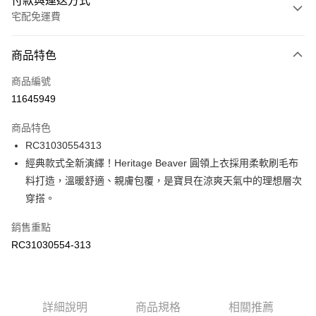
付款與運送方式
宅配免運費
付款方式
商品特色
信用卡一次付款
商品編號
信用卡分期付款
11645949
3 期 0 利率 每期
NT$346
21家銀行
商品特色
6 期 0 利率 每期
NT$173
21家銀行
合作金庫商業銀行
第一商業銀行
RC31030554313
華南商業銀行
彰化商業銀行
合作金庫商業銀行
第一商業銀行
LINE Pay
經典款式全新演繹！Heritage Beaver 圓領上衣採用柔軟刷毛布
上海商業儲蓄銀行
台北富邦商業銀行
華南商業銀行
彰化商業銀行
國泰世華商業銀行
兆豐國際商業銀行
料打造，溫暖舒適、親膚包覆，是寶貝在涼爽天氣中的理想層次
Apple Pay
上海商業儲蓄銀行
台北富邦商業銀行
臺灣中小企業銀行
台中商業銀行
穿搭。
國泰世華商業銀行
兆豐國際商業銀行
匯豐（台灣）商業銀行
華泰商業銀行
街口支付
臺灣中小企業銀行
台中商業銀行
聯邦商業銀行
遠東國際商業銀行
銷售重點
匯豐（台灣）商業銀行
華泰商業銀行
元大商業銀行
永豐商業銀行
RC31030554-313
聯邦商業銀行
遠東國際商業銀行
運送方式
玉山商業銀行
星展（台灣）商業銀行
元大商業銀行
永豐商業銀行
台新國際商業銀行
中國信託商業銀行
限時免運活動
玉山商業銀行
星展（台灣）商業銀行
台灣樂天信用卡公司
免運費
台新國際商業銀行
中國信託商業銀行
台灣樂天信用卡公司
詳細說明
商品規格
相關推薦
限時運費優惠-離島