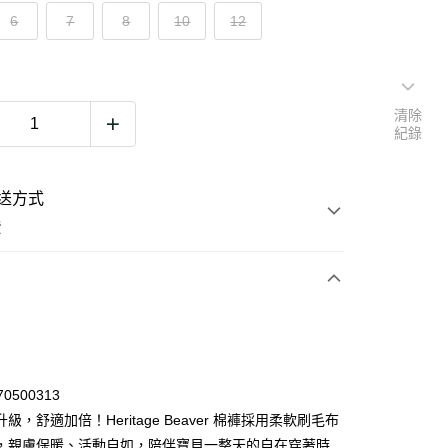
6
7
8
10
12
清除
紀錄
送方式
費
次付款
期付款
0 利率 每期
NT$346
21家銀行
70500313
0 利率 每期
NT$173
21家銀行
庫商業銀行
第一商業銀行
級，舒適加倍！Heritage Beaver 棉褲採用柔軟刷毛布
業銀行
彰化商業銀行
，親膚保暖、活動自如，陪伴寶貝一整天的自在穿著時
庫商業銀行
第一商業銀行