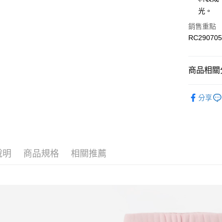
LINE Pay
上海商
華南商
光。
國泰世
Apple Pay
上海商
銷售重點
臺灣中
國泰世
匯豐（
RC290705
街口支付
臺灣中
聯邦商
匯豐（
元大商
聯邦商
玉山商
商品相關分
運送方式
元大商
台新國
玉山商
限時免運
台灣樂
服飾
童
台新國
分享
免運費
台灣樂
服飾
童
限時運費優
最新活動
每筆NT$1
最新活動
說明
商品規格
相關推薦
最新活動