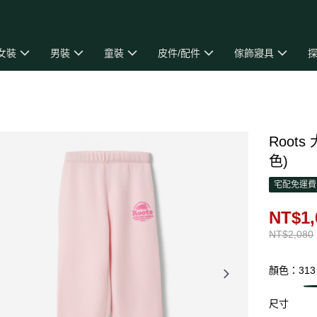
女裝
男裝
童裝
皮件/配件
傢飾寢具
探
Roots
色)
宅配免運費
NT$1,
NT$2,080
顏色：313
尺寸