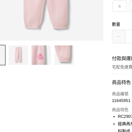
5
數量
付款與運
宅配免運
付款方式
商品特色
信用卡一
商品編號
11645951
信用卡分
商品特色
3 期 
RC290
6 期 
合作金
經典再升
華南商
料製成
合作金