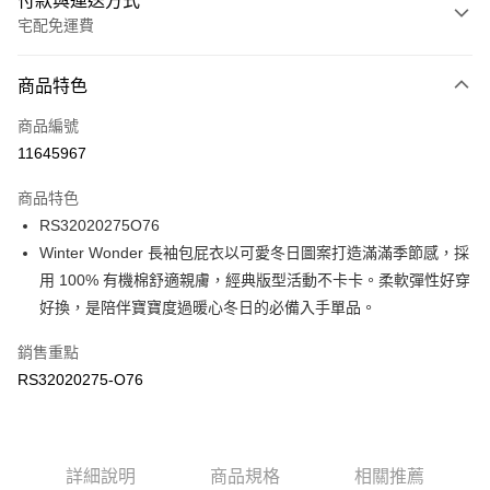
付款與運送方式
宅配免運費
付款方式
商品特色
信用卡一次付款
商品編號
信用卡分期付款
11645967
3 期 0 利率 每期
NT$280
21家銀行
商品特色
6 期 0 利率 每期
NT$140
21家銀行
合作金庫商業銀行
第一商業銀行
RS32020275O76
華南商業銀行
彰化商業銀行
合作金庫商業銀行
第一商業銀行
LINE Pay
Winter Wonder 長袖包屁衣以可愛冬日圖案打造滿滿季節感，採
上海商業儲蓄銀行
台北富邦商業銀行
華南商業銀行
彰化商業銀行
國泰世華商業銀行
兆豐國際商業銀行
用 100% 有機棉舒適親膚，經典版型活動不卡卡。柔軟彈性好穿
Apple Pay
上海商業儲蓄銀行
台北富邦商業銀行
臺灣中小企業銀行
台中商業銀行
好換，是陪伴寶寶度過暖心冬日的必備入手單品。
國泰世華商業銀行
兆豐國際商業銀行
匯豐（台灣）商業銀行
華泰商業銀行
街口支付
臺灣中小企業銀行
台中商業銀行
聯邦商業銀行
遠東國際商業銀行
銷售重點
匯豐（台灣）商業銀行
華泰商業銀行
元大商業銀行
永豐商業銀行
RS32020275-O76
聯邦商業銀行
遠東國際商業銀行
運送方式
玉山商業銀行
星展（台灣）商業銀行
元大商業銀行
永豐商業銀行
台新國際商業銀行
中國信託商業銀行
限時免運活動
玉山商業銀行
星展（台灣）商業銀行
台灣樂天信用卡公司
免運費
台新國際商業銀行
中國信託商業銀行
台灣樂天信用卡公司
詳細說明
商品規格
相關推薦
限時運費優惠-離島