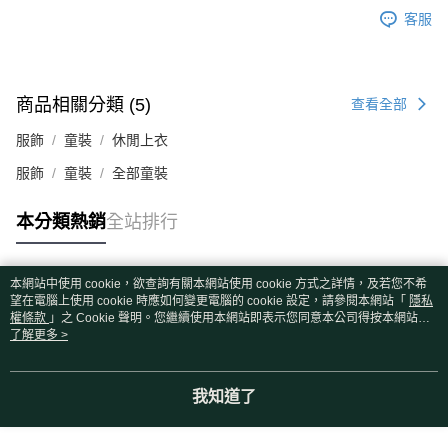
客服
商品相關分類 (5)
查看全部
服飾
童裝
休閒上衣
服飾
童裝
全部童裝
本分類熱銷
全站排行
本網站中使用 cookie，欲查詢有關本網站使用 cookie 方式之詳情，及若您不希
熱門標籤
望在電腦上使用 cookie 時應如何變更電腦的 cookie 設定，請參閱本網站「
隱私
權條款
」之 Cookie 聲明。您繼續使用本網站即表示您同意本公司得按本網站使
用條款之 Cookie 聲明使用 cookie。
了解更多 >
我知道了