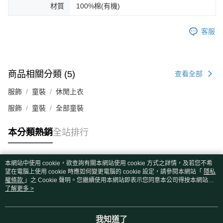
材質
100%棉(有機)
客服
商品相關分類 (5)
查看全部
服飾
童裝
休閒上衣
服飾
童裝
全部童裝
本分類熱銷
全站排行
本網站中使用 cookie，欲查詢有關本網站使用 cookie 方式之詳情，及若您不希
熱門標籤
望在電腦上使用 cookie 時應如何變更電腦的 cookie 設定，請參閱本網站「
隱私
權條款
」之 Cookie 聲明。您繼續使用本網站即表示您同意本公司得按本網站使
用條款之 Cookie 聲明使用 cookie。
了解更多 >
我知道了