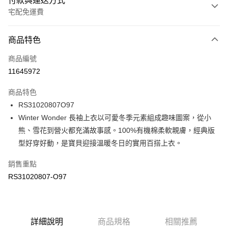
付款與運送方式
宅配免運費
付款方式
商品特色
信用卡一次付款
商品編號
信用卡分期付款
11645972
3 期 0 利率 每期
NT$280
21家銀行
商品特色
6 期 0 利率 每期
NT$140
21家銀行
合作金庫商業銀行
第一商業銀行
RS31020807O97
華南商業銀行
彰化商業銀行
合作金庫商業銀行
第一商業銀行
LINE Pay
Winter Wonder 長袖上衣以可愛冬季元素組成趣味圖案，從小
上海商業儲蓄銀行
台北富邦商業銀行
華南商業銀行
彰化商業銀行
國泰世華商業銀行
兆豐國際商業銀行
熊、雪花到營火都充滿故事感。100%有機棉柔軟親膚，經典版
Apple Pay
上海商業儲蓄銀行
台北富邦商業銀行
臺灣中小企業銀行
台中商業銀行
型好穿好動，是寶貝迎接溫暖冬日的實用百搭上衣。
國泰世華商業銀行
兆豐國際商業銀行
匯豐（台灣）商業銀行
華泰商業銀行
街口支付
臺灣中小企業銀行
台中商業銀行
聯邦商業銀行
遠東國際商業銀行
銷售重點
匯豐（台灣）商業銀行
華泰商業銀行
元大商業銀行
永豐商業銀行
RS31020807-O97
聯邦商業銀行
遠東國際商業銀行
運送方式
玉山商業銀行
星展（台灣）商業銀行
元大商業銀行
永豐商業銀行
台新國際商業銀行
中國信託商業銀行
限時免運活動
玉山商業銀行
星展（台灣）商業銀行
台灣樂天信用卡公司
免運費
台新國際商業銀行
中國信託商業銀行
台灣樂天信用卡公司
詳細說明
商品規格
相關推薦
限時運費優惠-離島