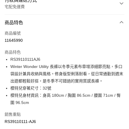
付款與運送方式
宅配免運費
付款方式
商品特色
信用卡一次付款
商品編號
信用卡分期付款
11645990
3 期 0 利率 每期
NT$680
21家銀行
商品特色
6 期 0 利率 每期
NT$340
21家銀行
合作金庫商業銀行
第一商業銀行
RS39110111AJ6
華南商業銀行
彰化商業銀行
合作金庫商業銀行
第一商業銀行
LINE Pay
Winter Wonder Utility 長褲以冬季元素布章增添細節亮點，多口
上海商業儲蓄銀行
台北富邦商業銀行
華南商業銀行
彰化商業銀行
國泰世華商業銀行
兆豐國際商業銀行
袋設計兼具收納與風格。修身版型俐落耐看，從日常通勤到週末
Apple Pay
上海商業儲蓄銀行
台北富邦商業銀行
臺灣中小企業銀行
台中商業銀行
出遊都輕鬆好搭，是冬季不可錯過的實用質感長褲。
國泰世華商業銀行
兆豐國際商業銀行
匯豐（台灣）商業銀行
華泰商業銀行
街口支付
臺灣中小企業銀行
台中商業銀行
模特兒穿著尺寸：32號
聯邦商業銀行
遠東國際商業銀行
匯豐（台灣）商業銀行
華泰商業銀行
模特兒身材資訊：身高 180cm / 胸圍 86.5cm / 腰圍 71cm / 臀
元大商業銀行
永豐商業銀行
聯邦商業銀行
遠東國際商業銀行
運送方式
圍 96.5cm
玉山商業銀行
星展（台灣）商業銀行
元大商業銀行
永豐商業銀行
台新國際商業銀行
中國信託商業銀行
限時免運活動
玉山商業銀行
星展（台灣）商業銀行
銷售重點
台灣樂天信用卡公司
免運費
台新國際商業銀行
中國信託商業銀行
RS39110111-AJ6
台灣樂天信用卡公司
限時運費優惠-離島