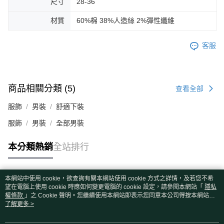
尺寸
28-36
材質
60%棉 38%人造絲 2%彈性纖維
客服
商品相關分類 (5)
查看全部
服飾
男裝
舒適下裝
服飾
男裝
全部男裝
本分類熱銷
全站排行
本網站中使用 cookie，欲查詢有關本網站使用 cookie 方式之詳情，及若您不希
熱門標籤
望在電腦上使用 cookie 時應如何變更電腦的 cookie 設定，請參閱本網站「
隱私
權條款
」之 Cookie 聲明。您繼續使用本網站即表示您同意本公司得按本網站使
用條款之 Cookie 聲明使用 cookie。
了解更多 >