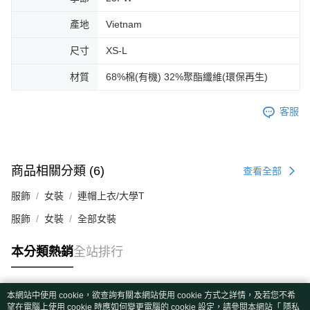
產地
Vietnam
尺寸
XS-L
材質
68%棉(有機) 32%聚酯纖維(環保再生)
客服
商品相關分類 (6)
查看全部
服飾
女裝
連帽上衣/大學T
服飾
女裝
全部女裝
本分類熱銷
全站排行
本網站中使用 cookie，欲查詢有關本網站使用 cookie 方式之詳情，及若您不希
熱門標籤
望在電腦上使用 cookie 時應如何變更電腦的 cookie 設定，請參閱本網站「
隱私