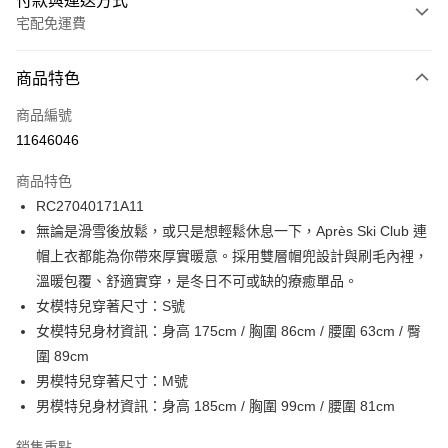
付款與運送方式
宅配免運費
付款方式
商品特色
信用卡一次付款
商品編號
信用卡分期付款
11646046
3 期 0 利率 每期
NT$696
21家銀行
商品特色
6 期 0 利率 每期
NT$348
21家銀行
合作金庫商業銀行
第一商業銀行
RC27040171A11
華南商業銀行
彰化商業銀行
合作金庫商業銀行
第一商業銀行
LINE Pay
無論是滑雪後放鬆，或只是想輕鬆休息一下，Après Ski Club 連
上海商業儲蓄銀行
台北富邦商業銀行
華南商業銀行
彰化商業銀行
國泰世華商業銀行
兆豐國際商業銀行
帽上衣都能為你帶來厚實暖意。採用雙層帽兜設計與刷毛內裡，
Apple Pay
上海商業儲蓄銀行
台北富邦商業銀行
臺灣中小企業銀行
台中商業銀行
溫暖包覆、舒適實穿，是冬日不可或缺的療癒單品。
國泰世華商業銀行
兆豐國際商業銀行
匯豐（台灣）商業銀行
華泰商業銀行
街口支付
臺灣中小企業銀行
台中商業銀行
女模特兒穿著尺寸：S號
聯邦商業銀行
遠東國際商業銀行
匯豐（台灣）商業銀行
華泰商業銀行
女模特兒身材資訊：身高 175cm / 胸圍 86cm / 腰圍 63cm / 臀
元大商業銀行
永豐商業銀行
聯邦商業銀行
遠東國際商業銀行
運送方式
圍 89cm
玉山商業銀行
星展（台灣）商業銀行
元大商業銀行
永豐商業銀行
男模特兒穿著尺寸：M號
台新國際商業銀行
中國信託商業銀行
限時免運活動
玉山商業銀行
星展（台灣）商業銀行
台灣樂天信用卡公司
男模特兒身材資訊：身高 185cm / 胸圍 99cm / 腰圍 81cm
免運費
台新國際商業銀行
中國信託商業銀行
台灣樂天信用卡公司
限時運費優惠-離島
銷售重點