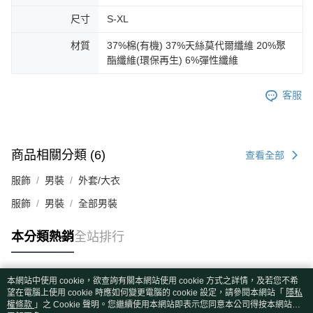
尺寸
S-XL
材質
37%棉(有機) 37%天絲莫代爾纖維 20%聚
酯纖維(環保再生) 6%彈性纖維
客服
商品相關分類 (6)
查看全部
服飾
男裝
外套/大衣
服飾
男裝
全部男裝
本分類熱銷
全站排行
本網站中使用 cookie，欲查詢有關本網站使用 cookie 方式之詳情，及若您不希
熱門標籤
望在電腦上使用 cookie 時應如何變更電腦的 cookie 設定，請參閱本網站「
隱私
權條款
」之 Cookie 聲明。您繼續使用本網站即表示您同意本公司得按本網站使