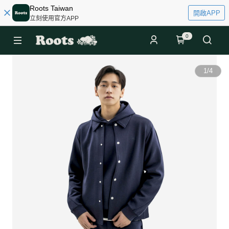
Roots Taiwan
開啟APP
立刻使用官方APP
0
1
/
4