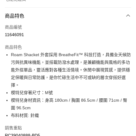
付款方式
商品特色
信用卡一次付款
商品編號
信用卡分期付款
11646091
3 期 0 利率 每期
NT$996
21家銀行
商品特色
6 期 0 利率 每期
NT$498
21家銀行
合作金庫商業銀行
第一商業銀行
Roam Shacket 外套採用 BreatheFit™ 科技打造，具備全天候防
華南商業銀行
彰化商業銀行
合作金庫商業銀行
第一商業銀行
LINE Pay
污與抗異味機能，並搭載防潑水處理，是兼顧機能與風格的多功
上海商業儲蓄銀行
台北富邦商業銀行
華南商業銀行
彰化商業銀行
國泰世華商業銀行
兆豐國際商業銀行
能外搭單品，靈活應對各種生活情境。休閒中展現質感，提供穩
Apple Pay
上海商業儲蓄銀行
台北富邦商業銀行
臺灣中小企業銀行
台中商業銀行
定保暖與日常防護，是你忙碌生活中不可或缺的層次穿搭好選
國泰世華商業銀行
兆豐國際商業銀行
匯豐（台灣）商業銀行
華泰商業銀行
街口支付
臺灣中小企業銀行
台中商業銀行
擇。
聯邦商業銀行
遠東國際商業銀行
匯豐（台灣）商業銀行
華泰商業銀行
模特兒穿著尺寸：M號
元大商業銀行
永豐商業銀行
聯邦商業銀行
遠東國際商業銀行
運送方式
模特兒身材資訊：身高 180cm / 胸圍 86.5cm / 腰圍 71cm / 臀
玉山商業銀行
星展（台灣）商業銀行
元大商業銀行
永豐商業銀行
圍 96.5cm
台新國際商業銀行
中國信託商業銀行
限時免運活動
玉山商業銀行
星展（台灣）商業銀行
台灣樂天信用卡公司
布料材質: 針織
免運費
台新國際商業銀行
中國信託商業銀行
台灣樂天信用卡公司
限時運費優惠-離島
銷售重點
RC39040888-BD5
每筆NT$100