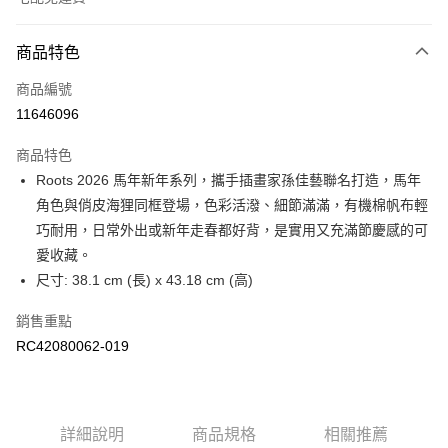
付款方式
商品特色
信用卡一次付款
商品編號
信用卡分期付款
11646096
3 期 0 利率 每期
NT$341
21家銀行
商品特色
6 期 0 利率 每期
NT$170
21家銀行
合作金庫商業銀行
第一商業銀行
Roots 2026 馬年新年系列，攜手插畫家孫佳藝聯名打造，馬年
華南商業銀行
彰化商業銀行
合作金庫商業銀行
第一商業銀行
LINE Pay
角色與俏皮海狸同框登場，色彩活潑、細節滿滿，有機棉帆布輕
上海商業儲蓄銀行
台北富邦商業銀行
華南商業銀行
彰化商業銀行
國泰世華商業銀行
兆豐國際商業銀行
巧耐用，日常外出或新年走春都好背，是實用又充滿節慶感的可
Apple Pay
上海商業儲蓄銀行
台北富邦商業銀行
臺灣中小企業銀行
台中商業銀行
愛收藏。
國泰世華商業銀行
兆豐國際商業銀行
匯豐（台灣）商業銀行
華泰商業銀行
街口支付
臺灣中小企業銀行
台中商業銀行
尺寸: 38.1 cm (長) x 43.18 cm (高)
聯邦商業銀行
遠東國際商業銀行
匯豐（台灣）商業銀行
華泰商業銀行
元大商業銀行
永豐商業銀行
銷售重點
聯邦商業銀行
遠東國際商業銀行
運送方式
玉山商業銀行
星展（台灣）商業銀行
元大商業銀行
永豐商業銀行
RC42080062-019
台新國際商業銀行
中國信託商業銀行
限時免運活動
玉山商業銀行
星展（台灣）商業銀行
台灣樂天信用卡公司
免運費
台新國際商業銀行
中國信託商業銀行
台灣樂天信用卡公司
限時運費優惠-離島
詳細說明
商品規格
相關推薦
每筆NT$100