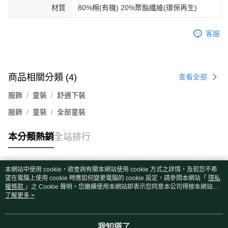
材質
80%棉(有機) 20%聚酯纖維(環保再生)
客服
商品相關分類 (4)
查看全部
服飾
童裝
舒適下裝
服飾
童裝
全部童裝
本分類熱銷
全站排行
本網站中使用 cookie，欲查詢有關本網站使用 cookie 方式之詳情，及若您不希
熱門標籤
望在電腦上使用 cookie 時應如何變更電腦的 cookie 設定，請參閱本網站「
隱私
權條款
」之 Cookie 聲明。您繼續使用本網站即表示您同意本公司得按本網站使
用條款之 Cookie 聲明使用 cookie。
了解更多 >
我知道了