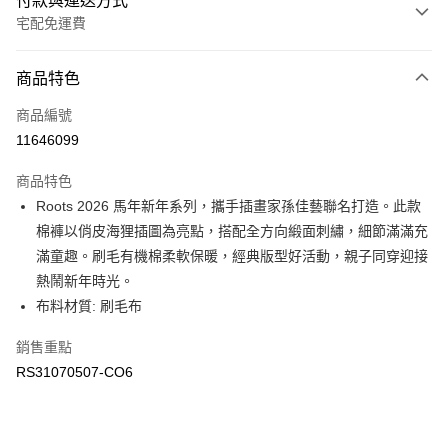
付款與運送方式
宅配免運費
付款方式
商品特色
信用卡一次付款
商品編號
信用卡分期付款
11646099
3 期 0 利率 每期
NT$608
21家銀行
商品特色
6 期 0 利率 每期
NT$304
21家銀行
合作金庫商業銀行
第一商業銀行
Roots 2026 馬年新年系列，攜手插畫家孫佳藝聯名打造。此款
華南商業銀行
彰化商業銀行
合作金庫商業銀行
第一商業銀行
LINE Pay
棉褲以俏皮海狸插圖為亮點，搭配全方向緞面刺繡，細節滿滿充
上海商業儲蓄銀行
台北富邦商業銀行
華南商業銀行
彰化商業銀行
國泰世華商業銀行
兆豐國際商業銀行
滿童趣。刷毛有機棉柔軟保暖，經典版型好活動，親子同穿迎接
Apple Pay
上海商業儲蓄銀行
台北富邦商業銀行
臺灣中小企業銀行
台中商業銀行
熱鬧新年時光。
國泰世華商業銀行
兆豐國際商業銀行
匯豐（台灣）商業銀行
華泰商業銀行
街口支付
臺灣中小企業銀行
台中商業銀行
布料材質: 刷毛布
聯邦商業銀行
遠東國際商業銀行
匯豐（台灣）商業銀行
華泰商業銀行
元大商業銀行
永豐商業銀行
銷售重點
聯邦商業銀行
遠東國際商業銀行
運送方式
玉山商業銀行
星展（台灣）商業銀行
元大商業銀行
永豐商業銀行
RS31070507-CO6
台新國際商業銀行
中國信託商業銀行
限時免運活動
玉山商業銀行
星展（台灣）商業銀行
台灣樂天信用卡公司
免運費
台新國際商業銀行
中國信託商業銀行
台灣樂天信用卡公司
限時運費優惠-離島