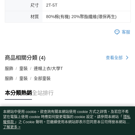
尺寸
2T-5T
材質
80%棉(有機) 20%聚酯纖維(環保再生)
客服
商品相關分類 (4)
查看全部
服飾
童裝
連帽上衣/大學T
服飾
童裝
全部童裝
本分類熱銷
全站排行
本網站中使用 cookie，欲查詢有關本網站使用 cookie 方式之詳情，及若您不希
熱門標籤
望在電腦上使用 cookie 時應如何變更電腦的 cookie 設定，請參閱本網站「
隱私
權條款
」之 Cookie 聲明。您繼續使用本網站即表示您同意本公司得按本網站使
用條款之 Cookie 聲明使用 cookie。
了解更多 >