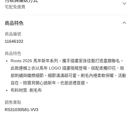
付款與運送方式
宅配免運費
付款方式
商品特色
信用卡一次付款
商品編號
信用卡分期付款
11646102
3 期 0 利率 每期
NT$848
21家銀行
商品特色
6 期 0 利率 每期
NT$424
21家銀行
合作金庫商業銀行
第一商業銀行
Roots 2026 馬年新年系列，攜手插畫家孫佳藝打造童趣聯名。
華南商業銀行
彰化商業銀行
合作金庫商業銀行
第一商業銀行
LINE Pay
此款連帽上衣以馬年 LOGO 插畫吸睛登場，搭配柔觸印花、局
上海商業儲蓄銀行
台北富邦商業銀行
華南商業銀行
彰化商業銀行
國泰世華商業銀行
兆豐國際商業銀行
部刺繡與織標細節，細節滿滿超可愛。刷毛內裡柔軟保暖、活動
Apple Pay
上海商業儲蓄銀行
台北富邦商業銀行
臺灣中小企業銀行
台中商業銀行
自在，陪寶貝開心過新年，也是送禮首選。
國泰世華商業銀行
兆豐國際商業銀行
匯豐（台灣）商業銀行
華泰商業銀行
街口支付
臺灣中小企業銀行
台中商業銀行
布料材質: 刷毛布
聯邦商業銀行
遠東國際商業銀行
匯豐（台灣）商業銀行
華泰商業銀行
元大商業銀行
永豐商業銀行
銷售重點
聯邦商業銀行
遠東國際商業銀行
運送方式
玉山商業銀行
星展（台灣）商業銀行
元大商業銀行
永豐商業銀行
RS31030581-VV3
台新國際商業銀行
中國信託商業銀行
限時免運活動
玉山商業銀行
星展（台灣）商業銀行
台灣樂天信用卡公司
免運費
台新國際商業銀行
中國信託商業銀行
台灣樂天信用卡公司
限時運費優惠-離島