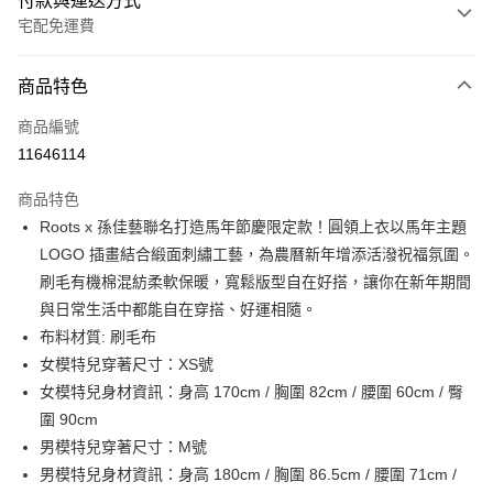
付款與運送方式
宅配免運費
付款方式
商品特色
信用卡一次付款
商品編號
信用卡分期付款
11646114
3 期 0 利率 每期
NT$1,141
21家銀行
商品特色
6 期 0 利率 每期
NT$570
21家銀行
合作金庫商業銀行
第一商業銀行
Roots x 孫佳藝聯名打造馬年節慶限定款！圓領上衣以馬年主題
華南商業銀行
彰化商業銀行
合作金庫商業銀行
第一商業銀行
LINE Pay
LOGO 插畫結合緞面刺繡工藝，為農曆新年增添活潑祝福氛圍。
上海商業儲蓄銀行
台北富邦商業銀行
華南商業銀行
彰化商業銀行
國泰世華商業銀行
兆豐國際商業銀行
刷毛有機棉混紡柔軟保暖，寬鬆版型自在好搭，讓你在新年期間
Apple Pay
上海商業儲蓄銀行
台北富邦商業銀行
臺灣中小企業銀行
台中商業銀行
與日常生活中都能自在穿搭、好運相隨。
國泰世華商業銀行
兆豐國際商業銀行
匯豐（台灣）商業銀行
華泰商業銀行
街口支付
臺灣中小企業銀行
台中商業銀行
布料材質: 刷毛布
聯邦商業銀行
遠東國際商業銀行
匯豐（台灣）商業銀行
華泰商業銀行
女模特兒穿著尺寸：XS號
元大商業銀行
永豐商業銀行
聯邦商業銀行
遠東國際商業銀行
運送方式
女模特兒身材資訊：身高 170cm / 胸圍 82cm / 腰圍 60cm / 臀
玉山商業銀行
星展（台灣）商業銀行
元大商業銀行
永豐商業銀行
圍 90cm
台新國際商業銀行
中國信託商業銀行
限時免運活動
玉山商業銀行
星展（台灣）商業銀行
台灣樂天信用卡公司
男模特兒穿著尺寸：M號
免運費
台新國際商業銀行
中國信託商業銀行
男模特兒身材資訊：身高 180cm / 胸圍 86.5cm / 腰圍 71cm /
台灣樂天信用卡公司
限時運費優惠-離島