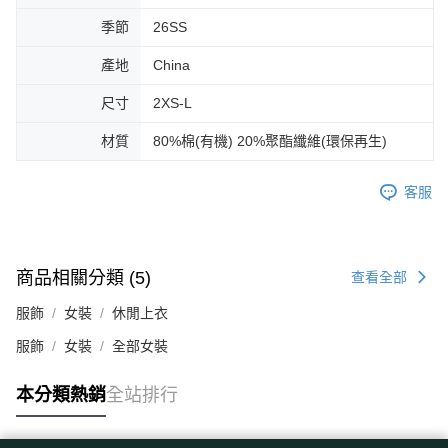
季節
26SS
產地
China
尺寸
2XS-L
材質
80%棉(有機) 20%聚酯纖維(環保再生)
客服
商品相關分類 (5)
查看全部
服飾
女裝
休閒上衣
服飾
女裝
全部女裝
本分類熱銷
全站排行