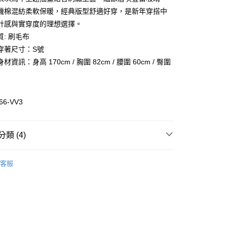
業儲蓄銀行
台北富邦商業銀行
業銀行
彰化商業銀行
機棉混紡柔軟保暖，經典版型舒適好穿，是新年穿搭中
華商業銀行
兆豐國際商業銀行
業儲蓄銀行
台北富邦商業銀行
計感與實穿度的理想選擇。
小企業銀行
台中商業銀行
華商業銀行
兆豐國際商業銀行
: 刷毛布
台灣）商業銀行
華泰商業銀行
小企業銀行
台中商業銀行
業銀行
遠東國際商業銀行
穿著尺寸：S號
台灣）商業銀行
華泰商業銀行
業銀行
永豐商業銀行
資訊：身高 170cm / 胸圍 82cm / 腰圍 60cm / 臀圍
業銀行
遠東國際商業銀行
業銀行
星展（台灣）商業銀行
業銀行
永豐商業銀行
際商業銀行
中國信託商業銀行
業銀行
星展（台灣）商業銀行
活動
天信用卡公司
際商業銀行
中國信託商業銀行
66-VV3
天信用卡公司
惠-離島
類 (4)
00
裝
休閒上衣
客服
裝
全部女裝
全部商品
SALE 5折起