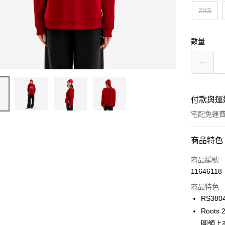
2XS
數量
付款與運
宅配免運
付款方式
商品特色
信用卡一
商品編號
11646118
信用卡分
商品特色
3 期 
RS380
6 期 
合作金
Root
華南商
圓領上
合作金