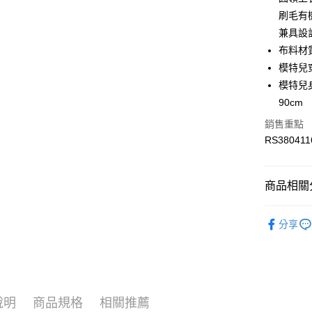
LINE Pay
上海商
華南商
刷毛有
國泰世
Apple Pay
上海商
兼具設
臺灣中
國泰世
布料材質
匯豐（
街口支付
臺灣中
聯邦商
模特兒
匯豐（
元大商
模特兒身材
聯邦商
玉山商
運送方式
元大商
90cm
台新國
玉山商
銷售重點
限時免運
台灣樂
台新國
RS380411
免運費
台灣樂
限時運費優
商品相關分
每筆NT$1
服飾
女
分享
服飾
女
最新活動
最新活動
說明
商品規格
相關推薦