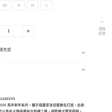
XS
S
M
L
清除
紀錄
送方式
費
次付款
期付款
0 利率 每期
NT$1,088
21家銀行
41166VV3
0 利率 每期
NT$544
21家銀行
庫商業銀行
第一商業銀行
s 2026 馬年新年系列，攜手插畫家孫佳藝聯名打造。此款
業銀行
彰化商業銀行
衣以馬年主題插畫結合刺繡工藝，細節層次豐富吸睛。
庫商業銀行
第一商業銀行