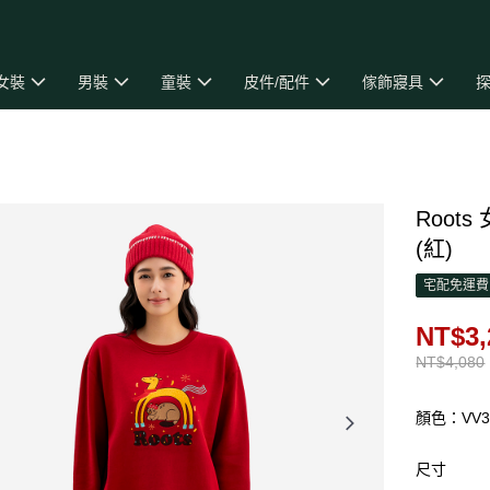
女裝
男裝
童裝
皮件/配件
傢飾寢具
探
Roots
(紅)
宅配免運費
NT$3,
NT$4,080
顏色：VV
尺寸