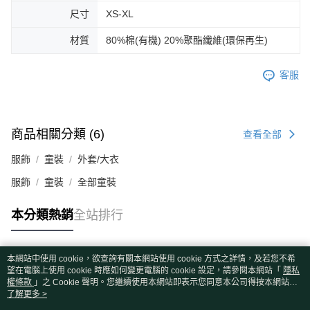
尺寸
XS-XL
材質
80%棉(有機) 20%聚酯纖維(環保再生)
客服
商品相關分類 (6)
查看全部
服飾
童裝
外套/大衣
服飾
童裝
全部童裝
本分類熱銷
全站排行
本網站中使用 cookie，欲查詢有關本網站使用 cookie 方式之詳情，及若您不希
熱門標籤
望在電腦上使用 cookie 時應如何變更電腦的 cookie 設定，請參閱本網站「
隱私
權條款
」之 Cookie 聲明。您繼續使用本網站即表示您同意本公司得按本網站使
用條款之 Cookie 聲明使用 cookie。
了解更多 >