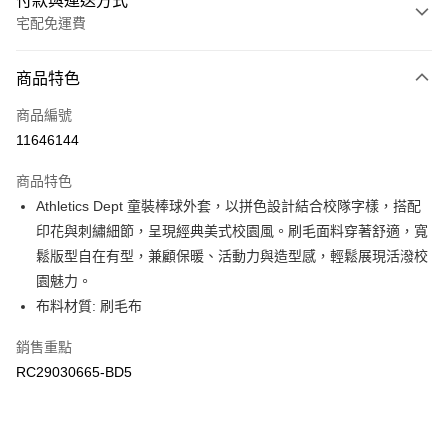
付款與運送方式
宅配免運費
付款方式
商品特色
信用卡一次付款
商品編號
信用卡分期付款
11646144
3 期 0 利率 每期
NT$716
21家銀行
商品特色
6 期 0 利率 每期
NT$358
21家銀行
合作金庫商業銀行
第一商業銀行
Athletics Dept 童裝棒球外套，以拼色設計結合校隊字樣，搭配
華南商業銀行
彰化商業銀行
合作金庫商業銀行
第一商業銀行
LINE Pay
印花與刺繡細節，呈現經典美式校園風。刷毛面料穿著舒適，寬
上海商業儲蓄銀行
台北富邦商業銀行
華南商業銀行
彰化商業銀行
國泰世華商業銀行
兆豐國際商業銀行
鬆版型自在有型，兼顧保暖、活動力與造型感，輕鬆展現活潑校
Apple Pay
上海商業儲蓄銀行
台北富邦商業銀行
臺灣中小企業銀行
台中商業銀行
園魅力。
國泰世華商業銀行
兆豐國際商業銀行
匯豐（台灣）商業銀行
華泰商業銀行
街口支付
臺灣中小企業銀行
台中商業銀行
布料材質: 刷毛布
聯邦商業銀行
遠東國際商業銀行
匯豐（台灣）商業銀行
華泰商業銀行
元大商業銀行
永豐商業銀行
銷售重點
聯邦商業銀行
遠東國際商業銀行
運送方式
玉山商業銀行
星展（台灣）商業銀行
元大商業銀行
永豐商業銀行
RC29030665-BD5
台新國際商業銀行
中國信託商業銀行
限時免運活動
玉山商業銀行
星展（台灣）商業銀行
台灣樂天信用卡公司
免運費
台新國際商業銀行
中國信託商業銀行
台灣樂天信用卡公司
限時運費優惠-離島