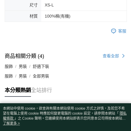
尺寸
XS-L
材質
100%棉(有機)
客服
商品相關分類 (4)
查看全部
服飾
男裝
舒適下裝
服飾
男裝
全部男裝
本分類熱銷
全站排行
本網站中使用 cookie，欲查詢有關本網站使用 cookie 方式之詳情，及若您不希
熱門標籤
望在電腦上使用 cookie 時應如何變更電腦的 cookie 設定，請參閱本網站「
隱私
權條款
」之 Cookie 聲明。您繼續使用本網站即表示您同意本公司得按本網站使
用條款之 Cookie 聲明使用 cookie。
了解更多 >