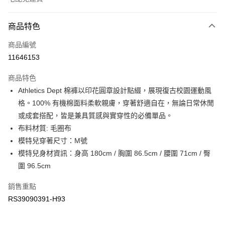
付款方式
商品特色
信用卡一次付款
商品編號
信用卡分期付款
11646153
3 期 0 利率 每期
NT$776
21家銀行
商品特色
6 期 0 利率 每期
NT$388
21家銀行
合作金庫商業銀行
第一商業銀行
Athletics Dept 棉褲以印花圓章設計點綴，展現復古校園運動風
華南商業銀行
彰化商業銀行
合作金庫商業銀行
第一商業銀行
LINE Pay
格。100% 有機棉面料柔軟親膚，穿著舒適自在，無論日常休閒
上海商業儲蓄銀行
台北富邦商業銀行
華南商業銀行
彰化商業銀行
國泰世華商業銀行
兆豐國際商業銀行
或成套搭配，皆是兼具質感與實穿性的必備單品。
Apple Pay
上海商業儲蓄銀行
台北富邦商業銀行
臺灣中小企業銀行
台中商業銀行
布料材質: 毛圈布
國泰世華商業銀行
兆豐國際商業銀行
匯豐（台灣）商業銀行
華泰商業銀行
街口支付
臺灣中小企業銀行
台中商業銀行
模特兒穿著尺寸：M號
聯邦商業銀行
遠東國際商業銀行
匯豐（台灣）商業銀行
華泰商業銀行
模特兒身材資訊：身高 180cm / 胸圍 86.5cm / 腰圍 71cm / 臀
元大商業銀行
永豐商業銀行
聯邦商業銀行
遠東國際商業銀行
運送方式
圍 96.5cm
玉山商業銀行
星展（台灣）商業銀行
元大商業銀行
永豐商業銀行
台新國際商業銀行
中國信託商業銀行
限時免運活動
玉山商業銀行
星展（台灣）商業銀行
銷售重點
台灣樂天信用卡公司
免運費
台新國際商業銀行
中國信託商業銀行
RS39090391-H93
台灣樂天信用卡公司
限時運費優惠-離島
每筆NT$100