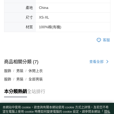
產地
China
尺寸
XS-XL
材質
100%棉(有機)
客服
商品相關分類 (7)
查看全部
服飾
男裝
休閒上衣
服飾
男裝
全部男裝
本分類熱銷
全站排行
本網站中使用 cookie，欲查詢有關本網站使用 cookie 方式之詳情，及若您不希
熱門標籤
望在電腦上使用 cookie 時應如何變更電腦的 cookie 設定，請參閱本網站「
隱私