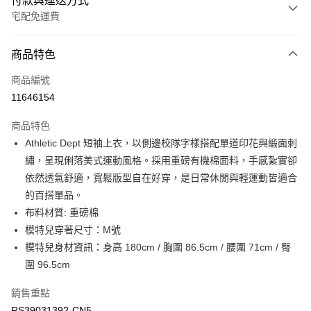
付款與運送方式
宅配免運費
付款方式
商品特色
信用卡一次付款
商品編號
信用卡分期付款
11646154
3 期 0 利率 每期
NT$456
21家銀行
商品特色
6 期 0 利率 每期
NT$228
21家銀行
合作金庫商業銀行
第一商業銀行
Athletic Dept 短袖上衣，以側邊校隊字樣搭配單道印花與緞面刺
華南商業銀行
彰化商業銀行
合作金庫商業銀行
第一商業銀行
LINE Pay
繡，呈現俐落美式運動風格。採用重磅有機棉面料，手感紮實卻
上海商業儲蓄銀行
台北富邦商業銀行
華南商業銀行
彰化商業銀行
國泰世華商業銀行
兆豐國際商業銀行
依然透氣舒適，寬鬆版型自在好穿，是日常休閒與輕運動皆適合
Apple Pay
上海商業儲蓄銀行
台北富邦商業銀行
臺灣中小企業銀行
台中商業銀行
的百搭單品。
國泰世華商業銀行
兆豐國際商業銀行
匯豐（台灣）商業銀行
華泰商業銀行
街口支付
臺灣中小企業銀行
台中商業銀行
布料材質: 重磅棉
聯邦商業銀行
遠東國際商業銀行
匯豐（台灣）商業銀行
華泰商業銀行
模特兒穿著尺寸：M號
元大商業銀行
永豐商業銀行
聯邦商業銀行
遠東國際商業銀行
運送方式
模特兒身材資訊：身高 180cm / 胸圍 86.5cm / 腰圍 71cm / 臀
玉山商業銀行
星展（台灣）商業銀行
元大商業銀行
永豐商業銀行
圍 96.5cm
台新國際商業銀行
中國信託商業銀行
限時免運活動
玉山商業銀行
星展（台灣）商業銀行
台灣樂天信用卡公司
免運費
台新國際商業銀行
中國信託商業銀行
銷售重點
台灣樂天信用卡公司
限時運費優惠-離島
RS39031392-CN5