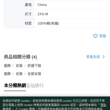
產地
China
尺寸
2XS-M
材質
100%棉(有機)
客服
商品相關分類 (4)
查看全部
服飾
女裝
舒適下裝
服飾
女裝
全部女裝
本分類熱銷
全站排行
本網站中使用 cookie，欲查詢有關本網站使用 cookie 方式之詳情，及若您不希
熱門標籤
望在電腦上使用 cookie 時應如何變更電腦的 cookie 設定，請參閱本網站「
隱私
權條款
」之 Cookie 聲明。您繼續使用本網站即表示您同意本公司得按本網站使