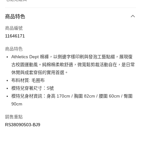
付款方式
商品特色
信用卡一次付款
商品編號
信用卡分期付款
11646171
3 期 0 利率 每期
NT$736
21家銀行
商品特色
6 期 0 利率 每期
NT$368
21家銀行
合作金庫商業銀行
第一商業銀行
Athletics Dept 棉褲，以側邊字樣印刷與發泡工藝點綴，展現復
華南商業銀行
彰化商業銀行
合作金庫商業銀行
第一商業銀行
LINE Pay
古校園運動風。純棉棉柔軟舒適，微寬鬆剪裁活動自在，是日常
上海商業儲蓄銀行
台北富邦商業銀行
華南商業銀行
彰化商業銀行
國泰世華商業銀行
兆豐國際商業銀行
休閒與成套穿搭的實用首選。
Apple Pay
上海商業儲蓄銀行
台北富邦商業銀行
臺灣中小企業銀行
台中商業銀行
布料材質: 毛圈布
國泰世華商業銀行
兆豐國際商業銀行
匯豐（台灣）商業銀行
華泰商業銀行
街口支付
臺灣中小企業銀行
台中商業銀行
模特兒穿著尺寸：S號
聯邦商業銀行
遠東國際商業銀行
匯豐（台灣）商業銀行
華泰商業銀行
模特兒身材資訊：身高 170cm / 胸圍 82cm / 腰圍 60cm / 臀圍
元大商業銀行
永豐商業銀行
聯邦商業銀行
遠東國際商業銀行
運送方式
90cm
玉山商業銀行
星展（台灣）商業銀行
元大商業銀行
永豐商業銀行
台新國際商業銀行
中國信託商業銀行
限時免運活動
玉山商業銀行
星展（台灣）商業銀行
銷售重點
台灣樂天信用卡公司
免運費
台新國際商業銀行
中國信託商業銀行
RS38090503-BJ9
台灣樂天信用卡公司
限時運費優惠-離島
每筆NT$100