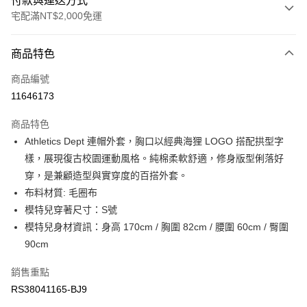
付款與運送方式
宅配滿NT$2,000免運
付款方式
商品特色
信用卡一次付款
商品編號
信用卡分期付款
11646173
3 期 0 利率 每期
NT$876
21家銀行
商品特色
6 期 0 利率 每期
NT$438
21家銀行
合作金庫商業銀行
第一商業銀行
Athletics Dept 連帽外套，胸口以經典海狸 LOGO 搭配拱型字
華南商業銀行
彰化商業銀行
合作金庫商業銀行
第一商業銀行
LINE Pay
樣，展現復古校園運動風格。純棉柔軟舒適，修身版型俐落好
上海商業儲蓄銀行
台北富邦商業銀行
華南商業銀行
彰化商業銀行
國泰世華商業銀行
兆豐國際商業銀行
穿，是兼顧造型與實穿度的百搭外套。
Apple Pay
上海商業儲蓄銀行
台北富邦商業銀行
臺灣中小企業銀行
台中商業銀行
布料材質: 毛圈布
國泰世華商業銀行
兆豐國際商業銀行
匯豐（台灣）商業銀行
華泰商業銀行
街口支付
臺灣中小企業銀行
台中商業銀行
模特兒穿著尺寸：S號
聯邦商業銀行
遠東國際商業銀行
匯豐（台灣）商業銀行
華泰商業銀行
模特兒身材資訊：身高 170cm / 胸圍 82cm / 腰圍 60cm / 臀圍
元大商業銀行
永豐商業銀行
聯邦商業銀行
遠東國際商業銀行
運送方式
90cm
玉山商業銀行
星展（台灣）商業銀行
元大商業銀行
永豐商業銀行
台新國際商業銀行
中國信託商業銀行
宅配
玉山商業銀行
星展（台灣）商業銀行
銷售重點
台灣樂天信用卡公司
每筆NT$80，滿NT$2,000(含以上)免運費
台新國際商業銀行
中國信託商業銀行
RS38041165-BJ9
台灣樂天信用卡公司
宅配-離島