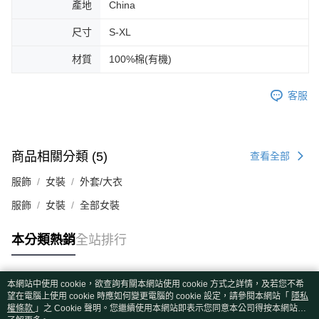
產地
China
尺寸
S-XL
材質
100%棉(有機)
客服
商品相關分類 (5)
查看全部
服飾
女裝
外套/大衣
服飾
女裝
全部女裝
本分類熱銷
全站排行
本網站中使用 cookie，欲查詢有關本網站使用 cookie 方式之詳情，及若您不希
熱門標籤
望在電腦上使用 cookie 時應如何變更電腦的 cookie 設定，請參閱本網站「
隱私
權條款
」之 Cookie 聲明。您繼續使用本網站即表示您同意本公司得按本網站使